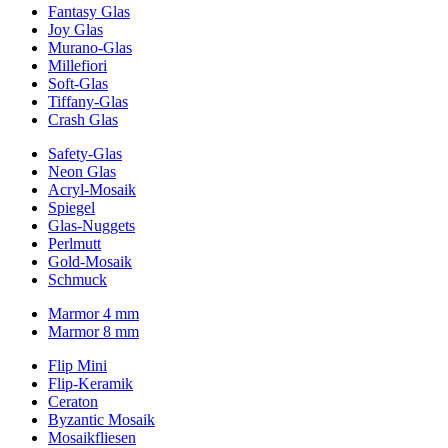
Fantasy Glas
Joy Glas
Murano-Glas
Millefiori
Soft-Glas
Tiffany-Glas
Crash Glas
Safety-Glas
Neon Glas
Acryl-Mosaik
Spiegel
Glas-Nuggets
Perlmutt
Gold-Mosaik
Schmuck
Marmor 4 mm
Marmor 8 mm
Flip Mini
Flip-Keramik
Ceraton
Byzantic Mosaik
Mosaikfliesen