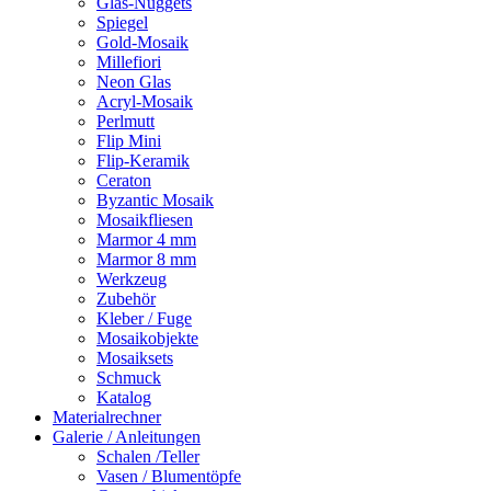
Glas-Nuggets
Spiegel
Gold-Mosaik
Millefiori
Neon Glas
Acryl-Mosaik
Perlmutt
Flip Mini
Flip-Keramik
Ceraton
Byzantic Mosaik
Mosaikfliesen
Marmor 4 mm
Marmor 8 mm
Werkzeug
Zubehör
Kleber / Fuge
Mosaikobjekte
Mosaiksets
Schmuck
Katalog
Materialrechner
Galerie / Anleitungen
Schalen /Teller
Vasen / Blumentöpfe