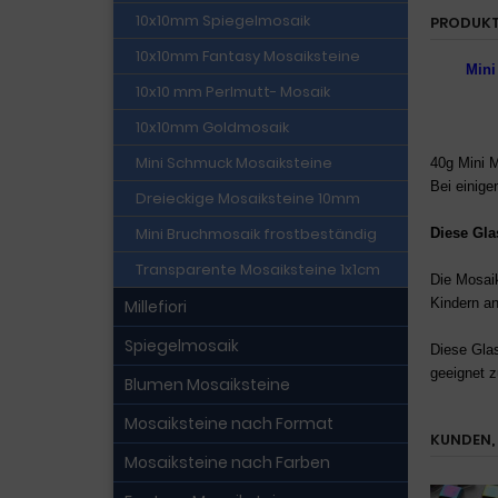
10x10mm Spiegelmosaik
PRODUKT
10x10mm Fantasy Mosaiksteine
Mini
10x10 mm Perlmutt- Mosaik
10x10mm Goldmosaik
Mini Schmuck Mosaiksteine
40g Mini 
Bei einig
Dreieckige Mosaiksteine 10mm
Mini Bruchmosaik frostbeständig
Diese Gla
Transparente Mosaiksteine 1x1cm
Die Mosai
Kindern an
Millefiori
Spiegelmosaik
Diese Gla
geeignet
z
Blumen Mosaiksteine
Mosaiksteine nach Format
KUNDEN, 
Mosaiksteine nach Farben