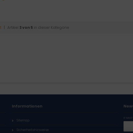
t
| Artikel
3 von 5
in dieser Kategorie
Informationen
New
E-Mail
Sitemap
Sicherheitshinweise