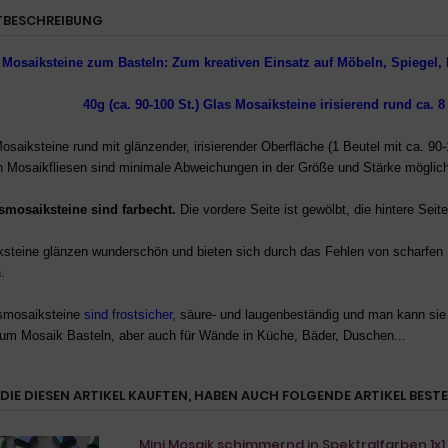
BESCHREIBUNG
 Mosaiksteine zum Basteln: Zum kreativen Einsatz auf Möbeln, Spiegel, 
40g
(ca. 90-100 St.)
Glas Mosaiksteine irisierend
rund
ca. 
Mosaiksteine rund
mit
glänzender, irisierender
Oberfläche
(1 Beutel mit ca. 90
en Mosaikfliesen sind minimale Abweichungen in der Größe und Stärke möglic
smosaiksteine sind farbecht
.
Die vordere Seite ist gewölbt, die hintere Seite 
ksteine glänzen wunderschön und bieten sich durch das Fehlen von scharfen
.
smosaiksteine
sind frostsicher
, säure- und laugenbeständig und man kann si
um Mosaik Basteln, aber auch f
ür Wände in Küche, Bäder, Duschen...
DIE DIESEN ARTIKEL KAUFTEN, HABEN AUCH FOLGENDE ARTIKEL BESTE
Mini Mosaik schimmernd in Spektralfarben 1x1 