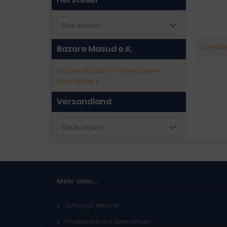
Bitte wählen
Übersich
Bazare Masud e.K.
Bazare Masud e.K. Homepage
»
Mehr Artikel
»
Versandland
Deutschland
Mehr über...
Zahlung & Versand
Privatsphäre und Datenschutz