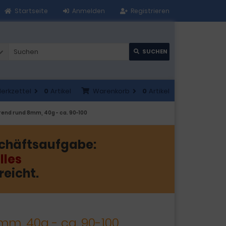
Startseite
Anmelden
Registrieren
SUCHEN
erkzettel
0
Artikel
Warenkorb
0
Artikel
erend rund 8mm, 40g - ca. 90-100
chäftsaufgabe:
lles
reicht.
mm, 40g - ca. 90-100