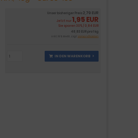
2,79 EUR
Unser bisheriger Preis
1,95 EUR
Jetzt nur
Sie sparen 30% / 0,84 EUR
48,83 EUR pro 1 kg
inkl. 19 % MwSt. zzgl.
Versandkosten
IN DEN WARENKORB