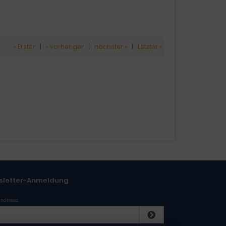
« Erster
|
« vorheriger
|
nächster »
|
Letzter »
sletter-Anmeldung
-Adresse: