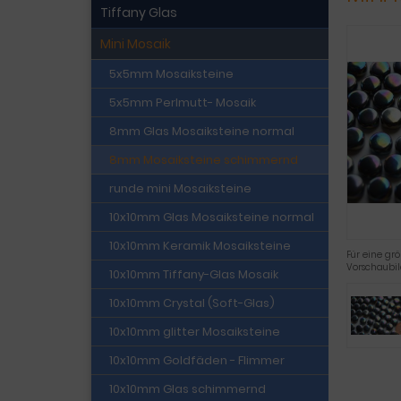
Tiffany Glas
Mini Mosaik
5x5mm Mosaiksteine
5x5mm Perlmutt- Mosaik
8mm Glas Mosaiksteine normal
8mm Mosaiksteine schimmernd
runde mini Mosaiksteine
10x10mm Glas Mosaiksteine normal
10x10mm Keramik Mosaiksteine
Für eine grö
Vorschaubi
10x10mm Tiffany-Glas Mosaik
10x10mm Crystal (Soft-Glas)
10x10mm glitter Mosaiksteine
10x10mm Goldfäden - Flimmer
10x10mm Glas schimmernd