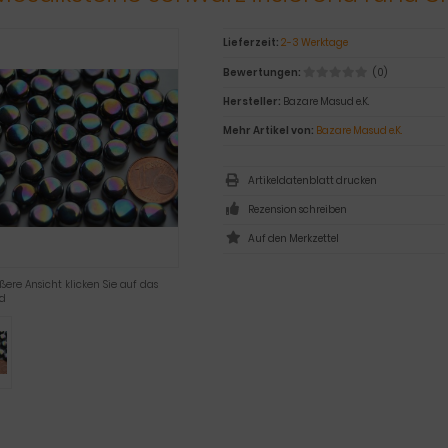
Lieferzeit:
2-3 Werktage
Bewertungen:
(0)
Hersteller:
Bazare Masud e.K.
Mehr Artikel von:
Bazare Masud e.K.
Artikeldatenblatt drucken
Rezension schreiben
ßere Ansicht klicken Sie auf das
ld