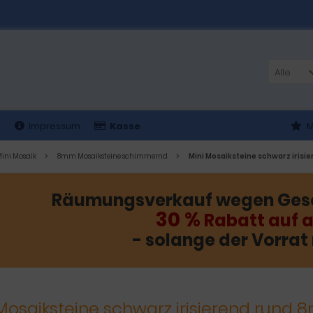
Alle
t
Impressum
Kasse
M
ini Mosaik
8mm Mosaiksteine schimmernd
Mini Mosaiksteine schwarz irisi
Räumungsverkauf wegen Ges
30 %
Rabatt auf a
- solange der Vorrat 
Mosaiksteine schwarz irisierend rund 8