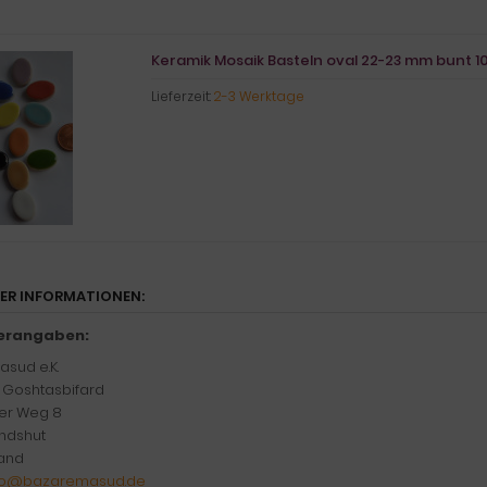
Keramik Mosaik Basteln oval 22-23 mm bunt 10 
Lieferzeit:
2-3 Werktage
LER INFORMATIONEN:
lerangaben:
sud e.K.
h Goshtasbifard
er Weg 8
ndshut
and
fo@bazaremasud.de