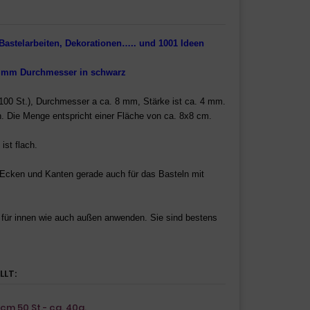
Bastelarbeiten, Dekorationen….. und 1001 Ideen
8 mm Durchmesser in schwarz
-100 St.), Durchmesser a ca. 8 mm, Stärke ist ca. 4 mm.
h.
Die Menge
entspricht einer Fläche von ca. 8x8 cm.
ist flach.
 Ecken und Kanten gerade auch für das Basteln mit
e für innen wie auch außen anwenden.
Sie sind bestens
LLT:
cm 50 St.- ca. 40g.