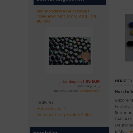
Mini Mosaiksteine schwarz
irisierend rund 8mm, 40g - ca.
90-100
HERSTEL
1,95 EUR
Sonderpreis
48,83 EUR pro 1 kg
Herstel
inkl. 19 % MwSt. zzgl.
Versandkosten
Bazare Ma
Features:
Fatholla
Hobbybastler »
Rabenau
Mehr auf Ihrer privaten Seite »
84034 La
Deutschl
E-Mail:
in
Hersteller