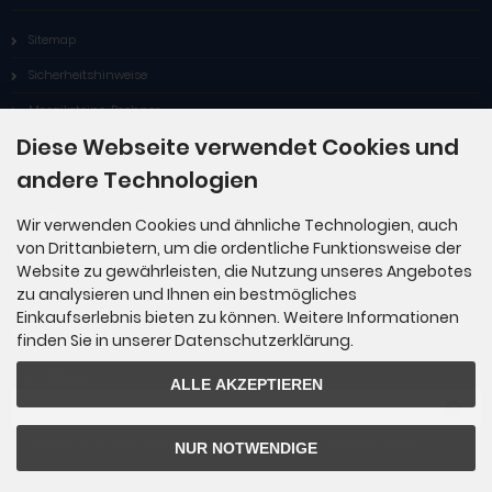
Sitemap
Sicherheitshinweise
Mosaiksteine-Rechner
Diese Webseite verwendet Cookies und
Service
andere Technologien
Fragen & Antworten
Hilfe zu Gutscheinen
Wir verwenden Cookies und ähnliche Technologien, auch
von Drittanbietern, um die ordentliche Funktionsweise der
Widerrufsformular
Website zu gewährleisten, die Nutzung unseres Angebotes
zu analysieren und Ihnen ein bestmögliches
Einkaufserlebnis bieten zu können. Weitere Informationen
Newsletter-Anmeldung
finden Sie in unserer Datenschutzerklärung.
E-Mail-Adresse:
ALLE AKZEPTIEREN
NUR NOTWENDIGE
Der Newsletter kann jederzeit hier oder in Ihrem Kundenkonto abbestellt werden.