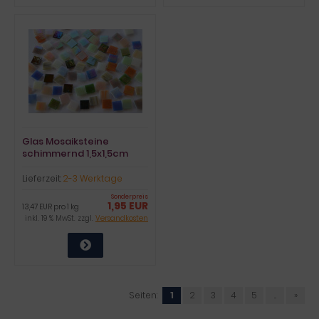
Glas Mosaiksteine
schimmernd 1,5x1,5cm
Buntmix 100 St.- ca. 145g
Lieferzeit:
2-3 Werktage
Sonderpreis
1,95 EUR
13,47 EUR pro 1 kg
inkl. 19 % MwSt. zzgl.
Versandkosten
Seiten:
1
2
3
4
5
...
»