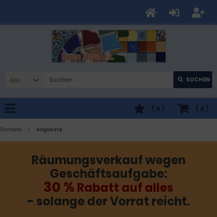
Alle
SUCHEN
(
0
)
(
0
)
Startseite
Angebote
Räumungsverkauf wegen
Geschäftsaufgabe:
30 %
Rabatt auf alles
- solange der Vorrat reicht.