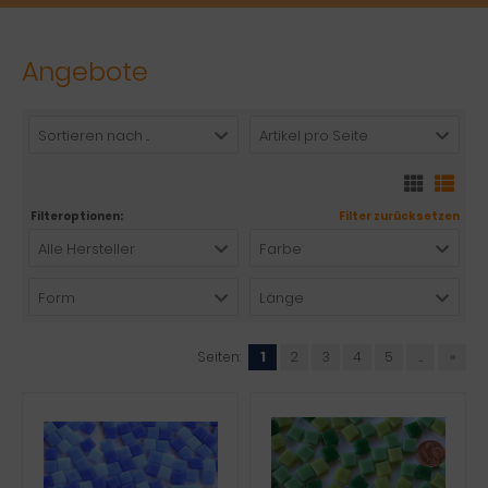
Angebote
Sortieren nach ...
Artikel pro Seite
Filteroptionen:
Filter zurücksetzen
Alle Hersteller
Farbe
Form
Länge
Seiten:
1
2
3
4
5
...
»