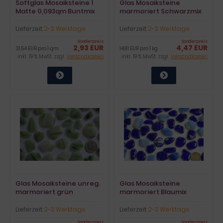
Softglas Mosaiksteine 1
Glas Mosaiksteine
Matte 0,093qm Buntmix
marmoriert Schwarzmix
196 St. a2x2cm
frostsicher 300g ca50St.
Lieferzeit:
2-3 Werktage
Lieferzeit:
2-3 Werktage
Sonderpreis
Sonderpreis
2,93 EUR
4,47 EUR
31,54 EUR pro 1 qm
14,91 EUR pro 1 kg
inkl. 19 % MwSt. zzgl.
Versandkosten
inkl. 19 % MwSt. zzgl.
Versandkosten
Glas Mosaiksteine unreg.
Glas Mosaiksteine
marmoriert grün
marmoriert Blaumix
frostsicher 300g ca50St
frostsicher 300g ca. 50St.
Lieferzeit:
2-3 Werktage
Lieferzeit:
2-3 Werktage
Sonderpreis
Sonderpreis