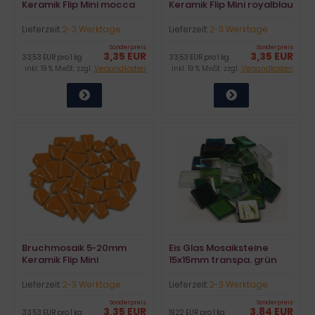
Keramik Flip Mini mocca
Keramik Flip Mini royalblau
4mm stark 100g ca.90St.
4mm stark 100g ca.90St.
Lieferzeit:
2-3 Werktage
Lieferzeit:
2-3 Werktage
Sonderpreis
Sonderpreis
3,35 EUR
3,35 EUR
33,53 EUR pro 1 kg
33,53 EUR pro 1 kg
inkl. 19 % MwSt. zzgl.
Versandkosten
inkl. 19 % MwSt. zzgl.
Versandkosten
Bruchmosaik 5-20mm
Eis Glas Mosaiksteine
Keramik Flip Mini
15x15mm transpa. grün
sanddorn 4mm stark 100g
mix 200g, ca.100 St.
ca.90St.
Lieferzeit:
2-3 Werktage
Lieferzeit:
2-3 Werktage
Sonderpreis
Sonderpreis
3,35 EUR
3,84 EUR
33,53 EUR pro 1 kg
19,22 EUR pro 1 kg