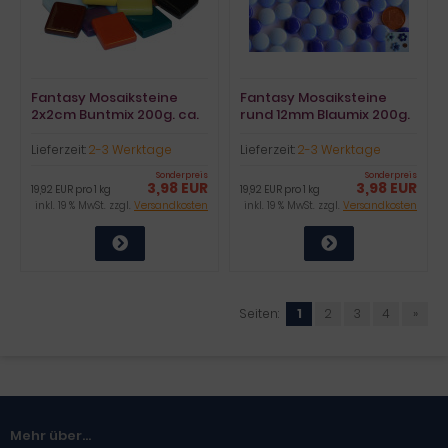
Fantasy Mosaiksteine
Fantasy Mosaiksteine
2x2cm Buntmix 200g. ca.
rund 12mm Blaumix 200g.
45 St.
ca.200 St.
Lieferzeit:
2-3 Werktage
Lieferzeit:
2-3 Werktage
Sonderpreis
Sonderpreis
3,98 EUR
3,98 EUR
19,92 EUR pro 1 kg
19,92 EUR pro 1 kg
inkl. 19 % MwSt. zzgl.
Versandkosten
inkl. 19 % MwSt. zzgl.
Versandkosten
Seiten:
1
2
3
4
»
Mehr über...