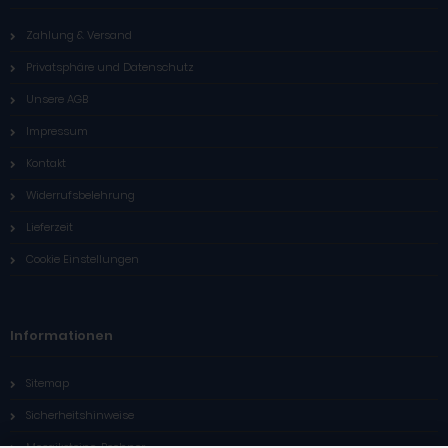
Zahlung & Versand
Privatsphäre und Datenschutz
Unsere AGB
Impressum
Kontakt
Widerrufsbelehrung
Lieferzeit
Cookie Einstellungen
Informationen
Sitemap
Sicherheitshinweise
Mosaiksteine-Rechner