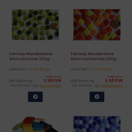
Fantasy Mosaiksteine
Fantasy Mosaiksteine
1x1cm Grünmix 200g.
1x1cm Sonnenmix 200g.
ca.200 St.
ca.200 St.
Lieferzeit:
2-3 Werktage
Lieferzeit:
2-3 Werktage
Sonderpreis
Sonderpreis
3,98 EUR
3,98 EUR
19,92 EUR pro 1 kg
19,92 EUR pro 1 kg
inkl. 19 % MwSt. zzgl.
Versandkosten
inkl. 19 % MwSt. zzgl.
Versandkosten