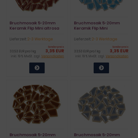
Bruchmosaik 5-20mm
Bruchmosaik 5-20mm
Keramik Flip Mini altrosa
Keramik Flip Mini
4mm stark 100g ca.90St.
karibikblau 4mm stark
100g ca.90St.
Lieferzeit:
2-3 Werktage
Lieferzeit:
2-3 Werktage
Sonderpreis
Sonderpreis
3,35 EUR
3,35 EUR
33,53 EUR pro 1 kg
33,53 EUR pro 1 kg
inkl. 19 % MwSt. zzgl.
Versandkosten
inkl. 19 % MwSt. zzgl.
Versandkosten
Bruchmosaik 5-20mm
Bruchmosaik 5-20mm