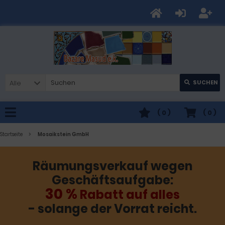
Alle
SUCHEN
(
0
)
(
0
)
Startseite
Mosaikstein GmbH
Räumungsverkauf wegen
Geschäftsaufgabe:
30 %
Rabatt auf alles
- solange der Vorrat reicht.