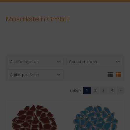
Mosaikstein GmbH
Mosaikstein GmbH
Hagenbucher Weg 2
86653 Monheim
Alle Kategorien
Sortieren nach ...
Artikel pro Seite
Seiten:
1
2
3
4
»