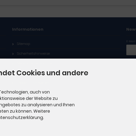
Informationen
New
E-Mail
Sitemap
Sicherheitshinweise
Der Ne
Mosaiksteine-Rechner
den.
ndet Cookies und andere
Service
Fragen & Antworten
Technologien, auch von
Hilfe zu Gutscheinen
nktionsweise der Website zu
Widerrufsformular
Angebotes zu analysieren und Ihnen
eten zu können. Weitere
Datenschutzerklärung.