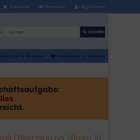
Startseite
Anmelden
Registrieren
SUCHEN
erkzettel
0
Artikel
Warenkorb
0
Artikel
chäftsaufgabe:
lles
reicht.
mit Effekt blau ca. 20mm, 10