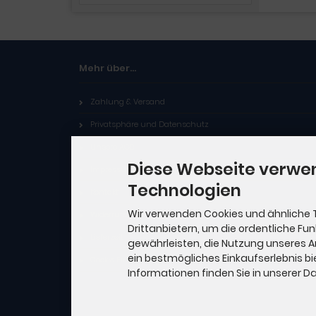
Mehr über...
Zahlung & Versand
Privatsphäre und Datenschutz
Unsere AGB
Diese Webseite verwe
Impressum
Technologien
Kontakt
Wir verwenden Cookies und ähnliche 
Widerrufsbelehrung
Drittanbietern, um die ordentliche Fu
Lieferzeit
gewährleisten, die Nutzung unseres 
ein bestmögliches Einkaufserlebnis bi
Cookie Einstellungen
Informationen finden Sie in unserer 