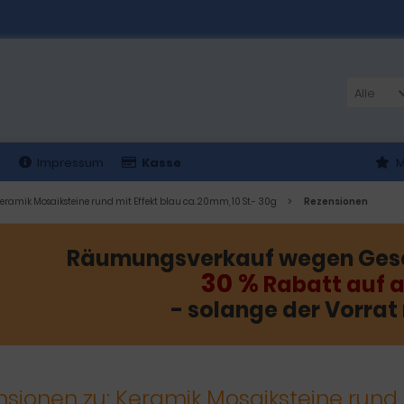
Alle
t
Impressum
Kasse
M
eramik Mosaiksteine rund mit Effekt blau ca. 20mm, 10 St.- 30g
Rezensionen
Räumungsverkauf wegen Ges
30 %
Rabatt auf a
- solange der Vorrat 
sionen zu: Keramik Mosaiksteine rund 