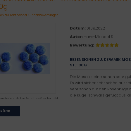
30g
en zur Echtheit der Kundenbewertungen
Datum:
01.09.2022
Autor:
Hans-Michael S.
Bewertung:
REZENSIONEN ZU: KERAMIK MOSA
ST.- 30G
Die Mosaiksteine sehen sehr gut 
Es wird sicher sehr schön ausse
sehr schön auf den Rosenkugeln. 
die Kugel schwarz gefugt aus, 
ere Ansicht klicken Sie auf das Vorschaubild
URÜCK