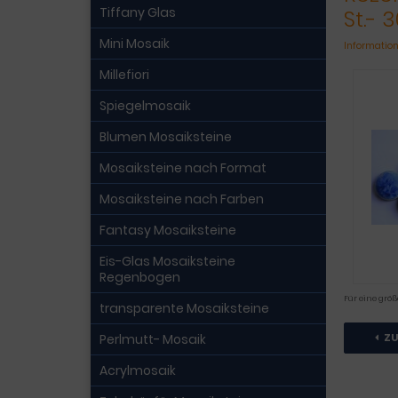
Tiffany Glas
St.- 
Mini Mosaik
Information
Millefiori
Spiegelmosaik
Blumen Mosaiksteine
Mosaiksteine nach Format
Mosaiksteine nach Farben
Fantasy Mosaiksteine
Eis-Glas Mosaiksteine
Regenbogen
Für eine größ
transparente Mosaiksteine
Perlmutt- Mosaik
Z
Acrylmosaik