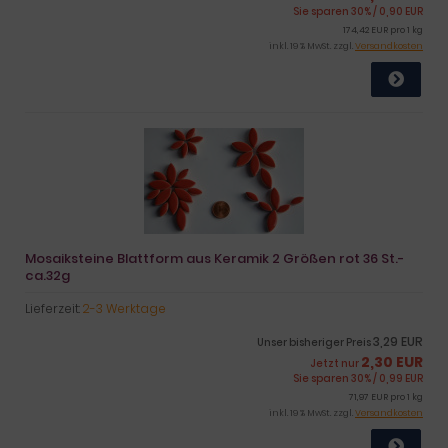
Sie sparen 30% / 0,90 EUR
174,42 EUR pro 1 kg
inkl. 19 % MwSt. zzgl.
Versandkosten
Mosaiksteine Blattform aus Keramik 2 Größen rot 36 St.-
ca.32g
Lieferzeit:
2-3 Werktage
3,29 EUR
Unser bisheriger Preis
2,30 EUR
Jetzt nur
Sie sparen 30% / 0,99 EUR
71,97 EUR pro 1 kg
inkl. 19 % MwSt. zzgl.
Versandkosten