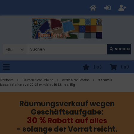
Alle
SUCHEN
(
0
)
(
0
)
Startseite
Blumen Mosaiksteine
ovale Mosaiksteine
Keramik
Mosaiksteine oval 22-23 mm blau 10 St.- ca. 15g
Räumungsverkauf wegen
Geschäftsaufgabe:
30 %
Rabatt auf alles
- solange der Vorrat reicht.