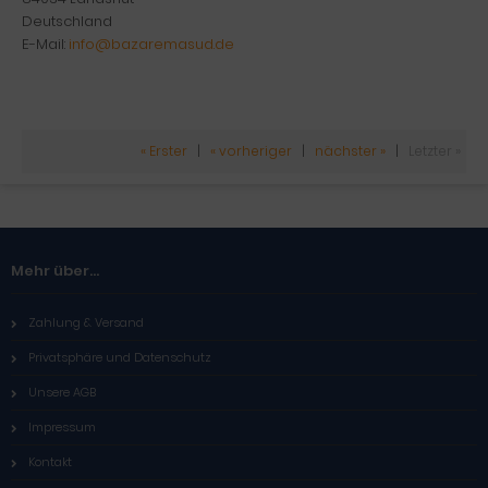
Deutschland
E-Mail:
info@bazaremasud.de
« Erster
|
« vorheriger
|
nächster »
|
Letzter »
Mehr über...
Zahlung & Versand
Privatsphäre und Datenschutz
Unsere AGB
Impressum
Kontakt