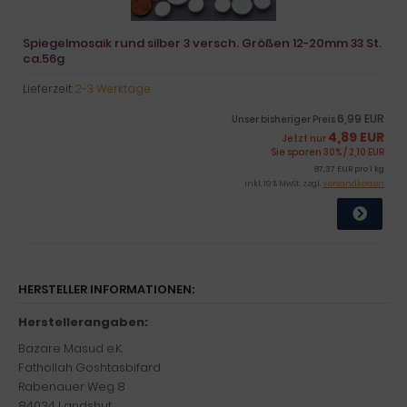
Spiegelmosaik rund silber 3 versch. Größen 12-20mm 33 St.
ca.56g
Lieferzeit:
2-3 Werktage
6,99 EUR
Unser bisheriger Preis
4,89 EUR
Jetzt nur
Sie sparen 30% / 2,10 EUR
87,37 EUR pro 1 kg
inkl. 19 % MwSt. zzgl.
Versandkosten
HERSTELLER INFORMATIONEN:
Herstellerangaben:
Bazare Masud e.K.
Fathollah Goshtasbifard
Rabenauer Weg 8
84034 Landshut