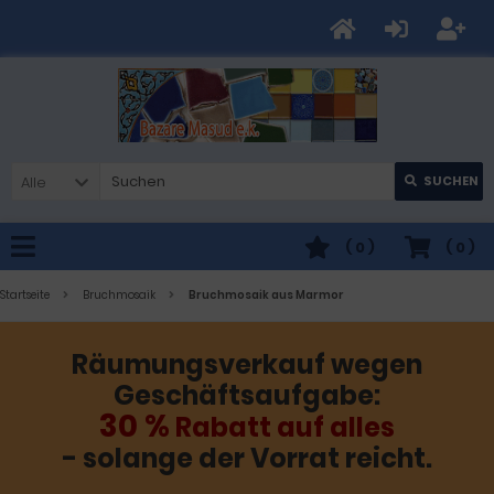
Alle
SUCHEN
(
0
)
(
0
)
Startseite
Bruchmosaik
Bruchmosaik aus Marmor
Räumungsverkauf wegen
Geschäftsaufgabe:
30 %
Rabatt auf alles
- solange der Vorrat reicht.