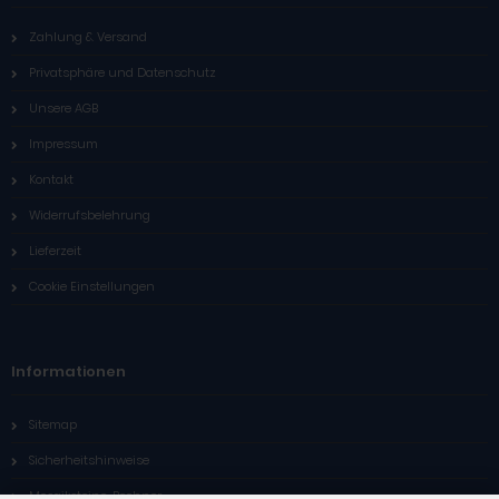
Zahlung & Versand
Privatsphäre und Datenschutz
Unsere AGB
Impressum
Kontakt
Widerrufsbelehrung
Lieferzeit
Cookie Einstellungen
Informationen
Sitemap
Sicherheitshinweise
Mosaiksteine-Rechner