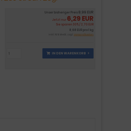
8,99 EUR
Unser bisheriger Preis
6,29 EUR
Jetzt nur
Sie sparen 30% / 2,70 EUR
8,68 EUR pro 1 kg
inkl. 19 % MwSt. zzgl.
Versandkosten
IN DEN WARENKORB