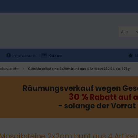
Alle
t
Impressum
Kasse
M
obbybastler
Glas Mosaiksteine 2x2cm bunt aus 4 Artikeln 250 St. ca. 725g.
Räumungsverkauf wegen Ges
30 %
Rabatt auf a
- solange der Vorrat 
Mosaiksteine 2x2cm bunt aus 4 Artikeln 