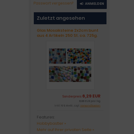
Passwort vergessen?
ANMELDEN
Zuletzt angesehen
Glas Mosaiksteine 2x2cm bunt
aus 4 Artikeln 250 St. ca. 725g.
6,29 EUR
Sonderpreis
8,68 EUR pro 1 kg
inkl. 19 % MwSt. zzgl.
Versandkosten
Features:
Hobbybastler »
Mehr auf Ihrer privaten Seite »