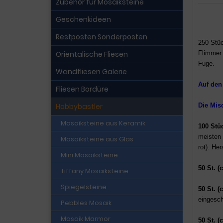
Zubehör für Mosaiksteine
Geschenkideen
Restposten Sonderposten
250 Stüc
Orientalische Fliesen
Flimmer 
Fuge.
Wandfliesen Galerie
Auf den
Fliesen Bordüre
Hobbybastler
Die Mis
Mosaiksteine aus Keramik
100 Stü
meisten 
Mosaiksteine aus Glas
rot). He
Mini Mosaiksteine
50 St. (
Tiffany Mosaiksteine
Spiegelsteine
50 St. (
eingesc
Pebbles Mosaik
Mosaik Marmor
50 St. (