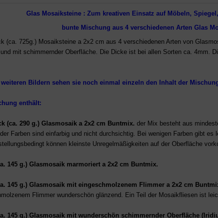
Glas Mosaiksteine
:
Zum kreativen Einsatz auf Möbeln, Spiegel,
bunte Mischung aus 4 verschiedenen Arten Glas Mo
k (ca. 725g.) Mosaiksteine a 2x2 cm aus 4 verschiedenen Arten von Glasmos
und mit schimmernder Oberfläche. Die Dicke ist bei allen Sorten ca. 4mm. 
 weiteren Bildern
sehen sie noch einmal einzeln den Inhalt der Mischun
chung enthält:
ck (ca. 290 g.) Glasmosaik a 2x2 cm Buntmix.
der Mix besteht aus mindest
der Farben sind einfarbig und nicht durchsichtig. Bei wenigen Farben gibt es 
rstellungsbedingt können kleinste Unregelmäßigkeiten auf der Oberfläche vo
ca. 145 g.) Glasmosaik
marmoriert
a 2x2 cm Buntmix.
ca. 145 g.) Glasmosaik
mit eingeschmolzenem Flimmer
a 2x2 cm Buntmi
hmolzenem Flimmer wunderschön glänzend
. Ein Teil der Mosaikfliesen ist leic
ca. 145 g.) Glasmosaik
mit wunderschön schimmernder Oberfläche (Iridiu