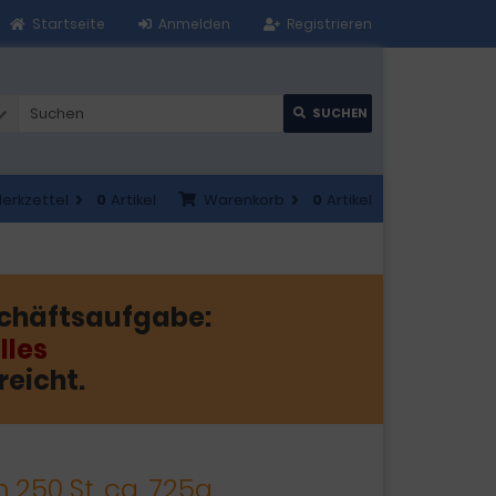
Startseite
Anmelden
Registrieren
SUCHEN
erkzettel
0
Artikel
Warenkorb
0
Artikel
chäftsaufgabe:
lles
reicht.
250 St. ca. 725g.