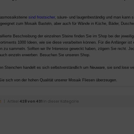
lasmosaiksteine
sind frostsicher
, säure- und laugenbeständig und man kann s
geeignet
zum Mosaik Basteln, aber auch f
ür Wände in Küche, Bäder, Dusche
aillierte Beschreibung der einzelnen Steine finden Sie im Shop bei der jeweili
ortiments 1000 Ideen, wie sie diese verarbeiten können. Für die Anfänger ist
n zu sammeln. Sollten wir Ihr Interesse geweckt haben, zögern Sie nicht. Je
auch einzeln erwerben. Besuchen Sie unseren Shop.
en Steinchen handelt es sich selbstverständlich um Neuware, sie sind lose ve
ie sich von der hohen Qualität unserer Mosaik Fliesen überzeugen.
t
| Artikel
428 von 431
in dieser Kategorie