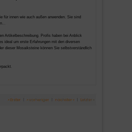
ie für innen wie auch außen anwenden.
Sie sind
n...
gen Artikelbeschreibung. Profis haben bei Anblick
 es ideal um erste Erfahrungen mit den diversen
der dieser Mosaiksteine können Sie selbstverständlich
rpackt.
« Erster
|
« vorheriger
|
nächster »
|
Letzter »