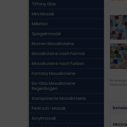
Tiffany Glas
Mini Mosaik
Millefiori
Spiegelmosaik
Blumen Mosaiksteine
Mosaiksteine nach Format
Mosaiksteine nach Farben
Fantasy Mosaiksteine
Für eine grö
Eis-Glas Mosaiksteine
Vorschaubi
Regenbogen
transparente Mosaiksteine
Detail
Perlmutt- Mosaik
Acrylmosaik
PRODU