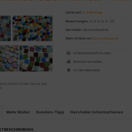
Lieferzeit:
2-3 Werktage
Bewertungen:
(0)
Hersteller:
Bazare Masud e.K.
Mehr Artikel von:
Bazare Masud e.K.
Artikeldatenblatt drucken
Rezension schreiben
ßere Ansicht klicken Sie auf das
ld
s
Mehr Bilder
Kunden-Tipp
Hersteller Informationen
KTBESCHREIBUNG