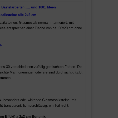
 Bastelarbeiten….. und 1001 Ideen
saiksteine alle 2x2 cm
aiksteinen: Glasmosaik normal, marmoriert, mit
Diese entsprechen einer Fläche von ca. 50x20 cm ohne
g.
ens 30 verschiedenen zufällig gemischten Farben. Die
leichte Marmorierungen oder sie sind durchsichtig (z.B.
rkommen.
x.
besonders edel wirkende
Glasmosaiksteine,
mit
ht transparent, lichtdurchlässig, ein Teil nicht.
m-Effekt)
a 2x2 cm Buntmix.