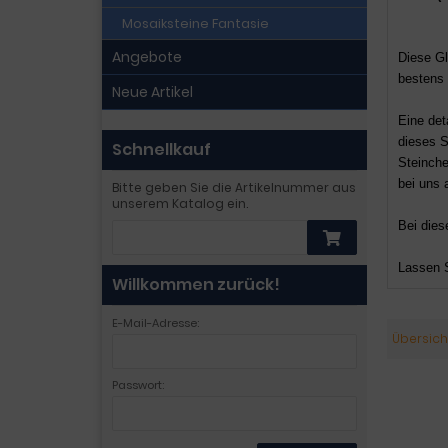
Mosaiksteine Fantasie
Angebote
Diese G
bestens 
Neue Artikel
Eine det
dieses S
Schnellkauf
Steinche
bei uns 
Bitte geben Sie die Artikelnummer aus
unserem Katalog ein.
Bei dies
Lassen S
Willkommen zurück!
E-Mail-Adresse:
Übersich
Passwort: