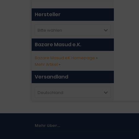
Hersteller
Bitte wählen
Bazare Masud e.K.
Bazare Masud e.K. Homepage
»
Mehr Artikel
»
Versandland
Deutschland
Mehr über...