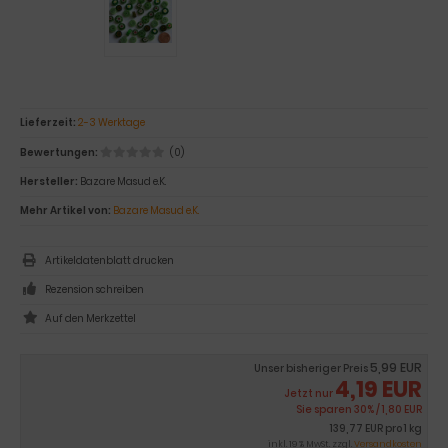
Lieferzeit:
2-3 Werktage
Bewertungen:
(0)
Hersteller:
Bazare Masud e.K.
Mehr Artikel von:
Bazare Masud e.K.
Artikeldatenblatt drucken
Rezension schreiben
5,99 EUR
Unser bisheriger Preis
4,19 EUR
Jetzt nur
Sie sparen 30% / 1,80 EUR
139,77 EUR pro 1 kg
inkl. 19 % MwSt. zzgl.
Versandkosten