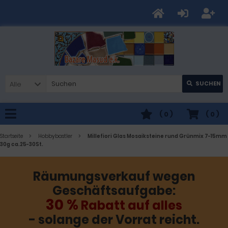
Alle
SUCHEN
(
0
)
(
0
)
Startseite
Hobbybastler
Millefiori Glas Mosaiksteine rund Grünmix 7-15mm
30g ca.25-30St.
Räumungsverkauf wegen
Geschäftsaufgabe:
30 %
Rabatt auf alles
- solange der Vorrat reicht.