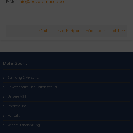
E-Mail:
info@bazaremasud.de
« Erster
|
« vorheriger
|
nächster »
|
Letzter »
Mehr über...
Zahlung & Versand
Privatsphäre und Datenschutz
Unsere AGB
Impressum
Kontakt
Widerrufsbelehrung