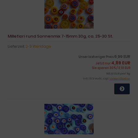
Millefiori rund Sonnenmix 7-15mm 30g, ca. 25-30 St.
Lieferzeit:
2-3 Werktage
6,99 EUR
Unser bisheriger Preis
4,89 EUR
Jetzt nur
Sie sparen 30% / 2,10 EUR
163,10 EUR pro 1 kg
inkl. 19 % MwSt. zzgl.
Versandkosten