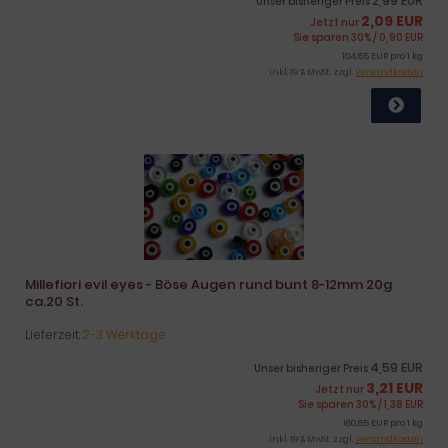
2,99 EUR
Unser bisheriger Preis
2,09 EUR
Jetzt nur
Sie sparen 30% / 0,90 EUR
104,65 EUR pro 1 kg
inkl. 19 % MwSt. zzgl.
Versandkosten
Millefiori evil eyes - Böse Augen rund bunt 8-12mm 20g
ca.20 St.
Lieferzeit:
2-3 Werktage
4,59 EUR
Unser bisheriger Preis
3,21 EUR
Jetzt nur
Sie sparen 30% / 1,38 EUR
160,65 EUR pro 1 kg
inkl. 19 % MwSt. zzgl.
Versandkosten