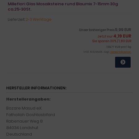
Millefiori Glas Mosaiksteine rund Blaumix 7-15mm 30g
ca.25-30St.
Lieferzeit:
2-3 Werktage
5,99 EUR
Unser bisheriger Preis
4,19 EUR
Jetzt nur
Sie sparen 30% / 1,80 EUR
139,77 EUR pro 1 kg
inkl. 19 % MwSt. zzgl.
Versandkosten
HERSTELLER INFORMATIONEN:
Herstellerangaben:
Bazare Masud e.K.
Fathollah Goshtasbifard
Rabenauer Weg 8
84034 Landshut
Deutschland