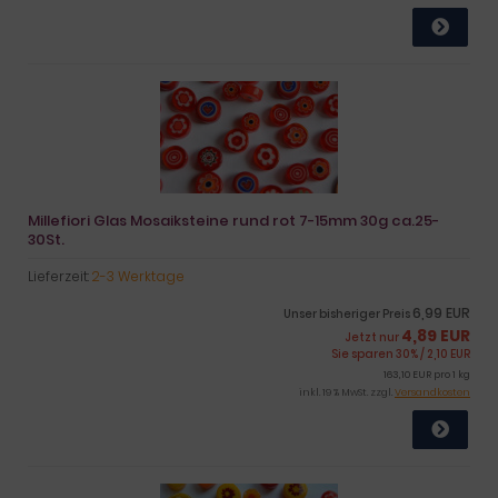
Millefiori Glas Mosaiksteine rund rot 7-15mm 30g ca.25-
30St.
Lieferzeit:
2-3 Werktage
6,99 EUR
Unser bisheriger Preis
4,89 EUR
Jetzt nur
Sie sparen 30% / 2,10 EUR
163,10 EUR pro 1 kg
inkl. 19 % MwSt. zzgl.
Versandkosten