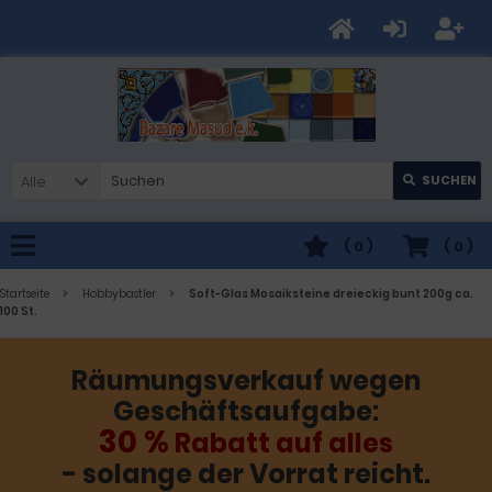
Alle
SUCHEN
(
0
)
(
0
)
Startseite
Hobbybastler
Soft-Glas Mosaiksteine dreieckig bunt 200g ca.
100 St.
Räumungsverkauf wegen
Geschäftsaufgabe:
30 %
Rabatt auf alles
- solange der Vorrat reicht.