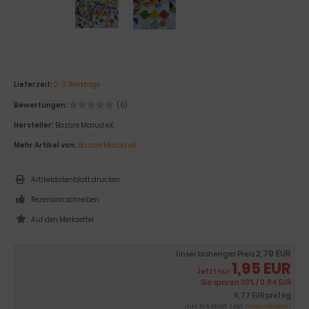
Lieferzeit:
2-3 Werktage
Bewertungen:
(0)
Hersteller:
Bazare Masud e.K.
Mehr Artikel von:
Bazare Masud e.K.
Artikeldatenblatt drucken
Rezension schreiben
2,79 EUR
Unser bisheriger Preis
1,95 EUR
Jetzt nur
Sie sparen 30% / 0,84 EUR
9,77 EUR pro 1 kg
inkl. 19 % MwSt. zzgl.
Versandkosten