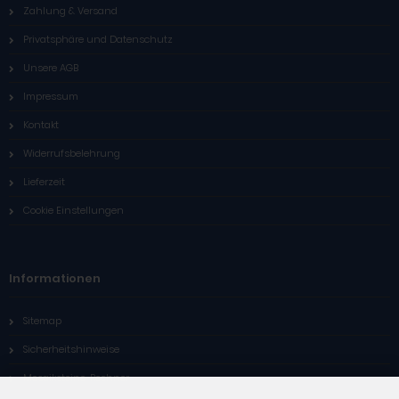
Zahlung & Versand
Privatsphäre und Datenschutz
Unsere AGB
Impressum
Kontakt
Widerrufsbelehrung
Lieferzeit
Cookie Einstellungen
Informationen
Sitemap
Sicherheitshinweise
Mosaiksteine-Rechner