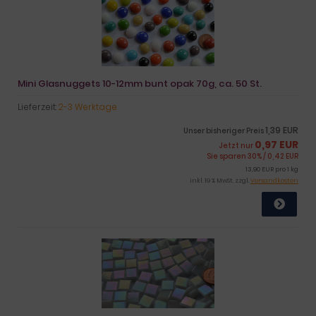
Mini Glasnuggets 10-12mm bunt opak 70g, ca. 50 St.
Lieferzeit:
2-3 Werktage
1,39 EUR
Unser bisheriger Preis
0,97 EUR
Jetzt nur
Sie sparen 30% / 0,42 EUR
13,90 EUR pro 1 kg
inkl. 19 % MwSt. zzgl.
Versandkosten