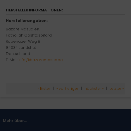
HERSTELLER INFORMATIONEN:
Herstellerangaben:
Bazare Masud e.K.
Fathollah Goshtasbifard
Rabenauer Weg 8
84034 Landshut
Deutschland
E-Mail:
info@bazaremasud.de
« Erster
|
« vorheriger
|
nächster »
|
Letzter »
Mehr über...