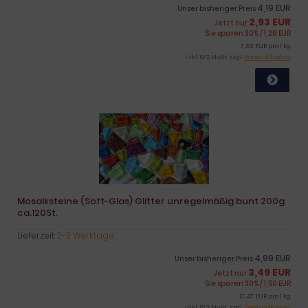
4,19 EUR
Unser bisheriger Preis
2,93 EUR
Jetzt nur
Sie sparen 30% / 1,26 EUR
7,33 EUR pro 1 kg
inkl. 19 % MwSt. zzgl.
Versandkosten
Mosaiksteine (Soft-Glas) Glitter unregelmäßig bunt 200g
ca.120St.
Lieferzeit:
2-3 Werktage
4,99 EUR
Unser bisheriger Preis
3,49 EUR
Jetzt nur
Sie sparen 30% / 1,50 EUR
17,47 EUR pro 1 kg
inkl. 19 % MwSt. zzgl.
Versandkosten