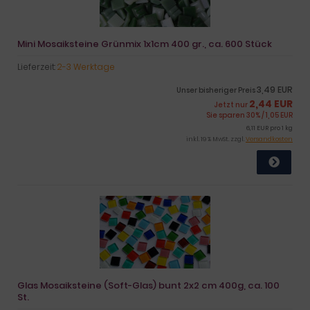
Mini Mosaiksteine Grünmix 1x1cm 400 gr., ca. 600 Stück
Lieferzeit:
2-3 Werktage
3,49 EUR
Unser bisheriger Preis
2,44 EUR
Jetzt nur
Sie sparen 30% / 1,05 EUR
6,11 EUR pro 1 kg
inkl. 19 % MwSt. zzgl.
Versandkosten
Glas Mosaiksteine (Soft-Glas) bunt 2x2 cm 400g, ca. 100
St.