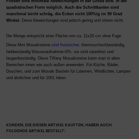
Fliesen sind minimale Abweichungen in der Größe bzw. in der
quadratischen Form möglich.
Auch die Schnittkanten sind
manchmal leicht schräg, die Ecken nicht 100%ig im 90 Grad
Winkel.
Diese Abweichungen sind jedoch gering und stören nicht.
Die Menge
entspricht einer Fläche von ca. 11x20 cm ohne Fuge.
Diese Mini Mosaiksteine
sind frostsicher
,
thermoschockbeständig,
farbbeständig
Wasseraufnahme=0%, sie sind säurefest und
laugenbeständig. Diese
Tiffany Mosaiksteine
kann man in allen
Bereichen innen wie auch außen anwenden. Für Küche, Bäder,
Duschen, und zum Mosaik Basteln
für Laternen, Windlichter, Lampen
und ähnliches
und für 1001 Ideen.
KUNDEN, DIE DIESEN ARTIKEL KAUFTEN, HABEN AUCH
FOLGENDE ARTIKEL BESTELLT: