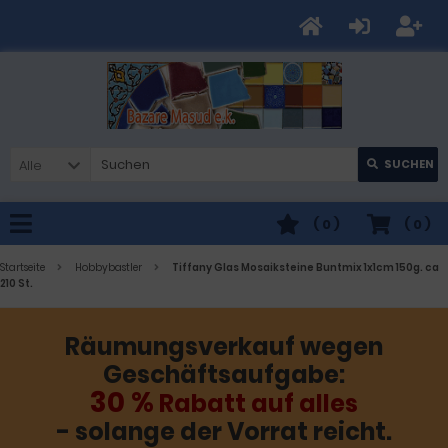
Alle
SUCHEN
(
0
)
(
0
)
Startseite
Hobbybastler
Tiffany Glas Mosaiksteine Buntmix 1x1cm 150g. ca
210 St.
Räumungsverkauf wegen
Geschäftsaufgabe:
30 %
Rabatt auf alles
- solange der Vorrat reicht.