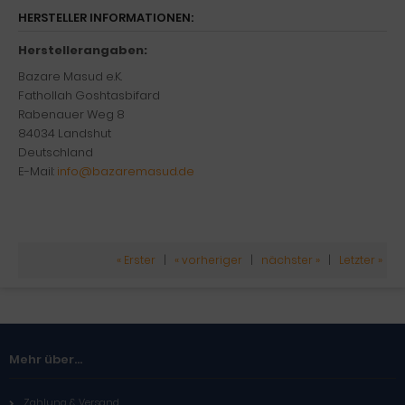
HERSTELLER INFORMATIONEN:
Herstellerangaben:
Bazare Masud e.K.
Fathollah Goshtasbifard
Rabenauer Weg 8
84034 Landshut
Deutschland
E-Mail:
info@bazaremasud.de
« Erster
|
« vorheriger
|
nächster »
|
Letzter »
Mehr über...
Zahlung & Versand