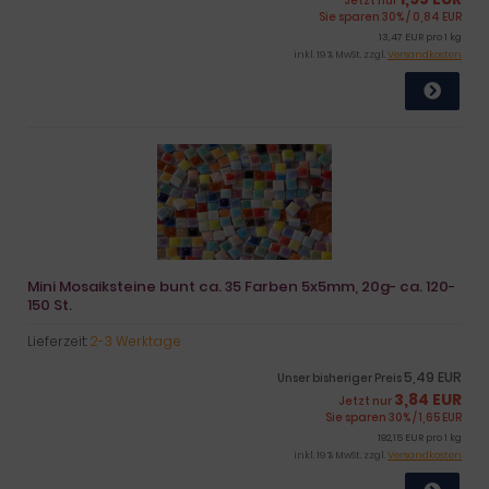
Jetzt nur
Sie sparen 30% / 0,84 EUR
13,47 EUR pro 1 kg
inkl. 19 % MwSt. zzgl.
Versandkosten
Mini Mosaiksteine bunt ca. 35 Farben 5x5mm, 20g- ca. 120-
150 St.
Lieferzeit:
2-3 Werktage
5,49 EUR
Unser bisheriger Preis
3,84 EUR
Jetzt nur
Sie sparen 30% / 1,65 EUR
192,15 EUR pro 1 kg
inkl. 19 % MwSt. zzgl.
Versandkosten