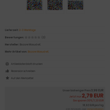
Lieferzeit:
2-3 Werktage
Bewertungen:
(0)
Hersteller:
Bazare Masud e.K.
Mehr Artikel von:
Bazare Masud e.K.
Artikeldatenblatt drucken
Rezension schreiben
3,99 EUR
Unser bisheriger Preis
2,79 EUR
Jetzt nur
Sie sparen 30% / 1,20 EUR
18,62 EUR pro 1 kg
inkl. 19 % MwSt. zzgl.
Versandkosten