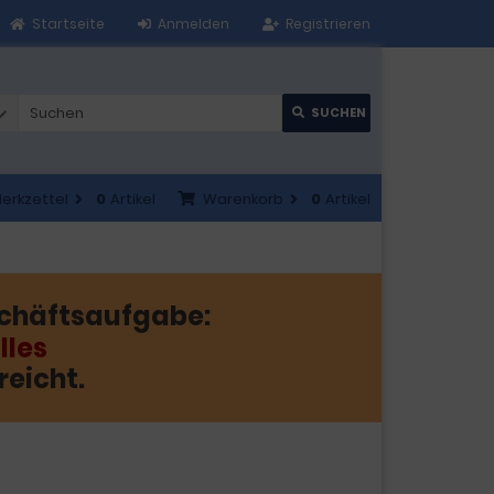
Startseite
Anmelden
Registrieren
SUCHEN
erkzettel
0
Artikel
Warenkorb
0
Artikel
chäftsaufgabe:
lles
reicht.