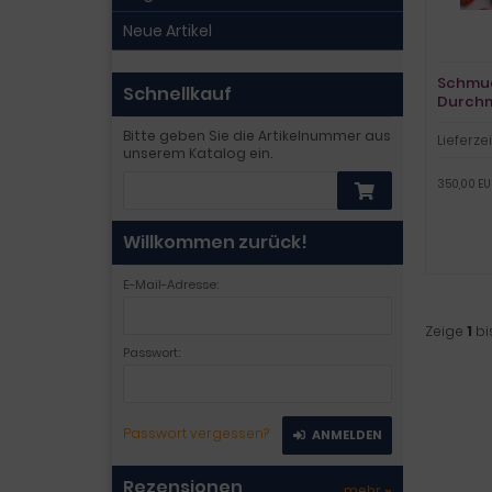
Neue Artikel
Schmuc
Schnellkauf
Durchme
Bitte geben Sie die Artikelnummer aus
Lieferzei
unserem Katalog ein.
350,00 EUR
Willkommen zurück!
E-Mail-Adresse:
Zeige
1
bi
Passwort:
Passwort vergessen?
ANMELDEN
Rezensionen
mehr
»