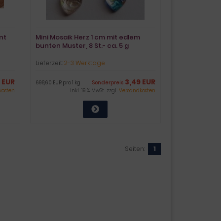
nt
Mini Mosaik Herz 1 cm mit edlem
bunten Muster, 8 St.- ca. 5 g
Lieferzeit:
2-3 Werktage
 EUR
3,49 EUR
698,60 EUR pro 1 kg
Sonderpreis
kosten
inkl. 19 % MwSt. zzgl.
Versandkosten
Seiten:
1