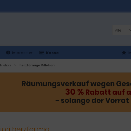
Alle
t
Impressum
Kasse
M
illefiori
herzförmige Millefiori
Räumungsverkauf wegen Ges
30 %
Rabatt auf a
- solange der Vorrat 
fiori herzförmig