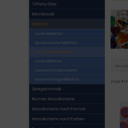
Tiffany Glas
Mini Mosaik
Millefiori
runde Millefiori
quadratische Millefiori
herzförmige Millefiori
ovale Millefiori
Alle He
Lampwork Dekosteine
blütenförmige Millefiori
Zeige
1
bi
Spiegelmosaik
Blumen Mosaiksteine
Mosaiksteine nach Format
Mosaiksteine nach Farben