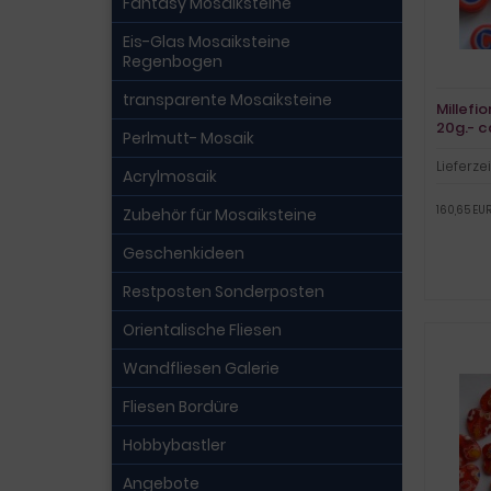
Fantasy Mosaiksteine
Eis-Glas Mosaiksteine
Regenbogen
transparente Mosaiksteine
Millefi
20g.- c
Perlmutt- Mosaik
Lieferzei
Acrylmosaik
160,65 EUR
Zubehör für Mosaiksteine
Geschenkideen
Restposten Sonderposten
Orientalische Fliesen
Wandfliesen Galerie
Fliesen Bordüre
Hobbybastler
Angebote