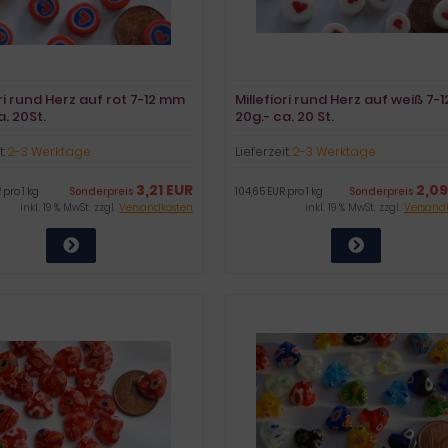
ori rund Herz auf rot 7-12 mm
Millefiori rund Herz auf weiß 7
a. 20St.
20g.- ca. 20 St.
t:
2-3 Werktage
Lieferzeit:
2-3 Werktage
3,21 EUR
2,09
 pro 1 kg
Sonderpreis
104,65 EUR pro 1 kg
Sonderpreis
inkl. 19 % MwSt. zzgl.
Versandkosten
inkl. 19 % MwSt. zzgl.
Versand