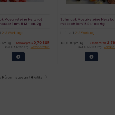
k Mosaiksteine Herz rot
Schmuck Mosaiksteine Herz bu
sser 1 cm, 5 St.- ca. 2g
mit Loch 1cm 15 St.- ca. 6g
t:
2-3 Werktage
Lieferzeit:
2-3 Werktage
0,70 EUR
2,79
 pro 1 kg
Sonderpreis
465,48 EUR pro 1 kg
Sonderpreis
inkl. 19 % MwSt. zzgl.
Versandkosten
inkl. 19 % MwSt. zzgl.
Versand
s
6
(von insgesamt
6
Artikeln)