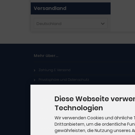
Versandland
Deutschland
Mehr über...
Zahlung & Versand
Privatsphäre und Datenschutz
Unsere AGB
Diese Webseite verwe
Impressum
Technologien
Kontakt
Wir verwenden Cookies und ähnliche 
Widerrufsbelehrung
Drittanbietern, um die ordentliche Fu
Lieferzeit
gewährleisten, die Nutzung unseres 