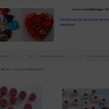
unsere
herzförmige
n Mi
Hier können Sie die Anzahl der be
berechnen.
rsteller
Sortieren nach ...
Artikel pro S
s
6
(von insgesamt
6
Artikeln)