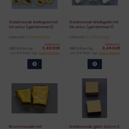
Goldmosaik Gelbgold mit
Goldmosaik Weißgold mit
Struktur (gehämmert)
Struktur (gehämmert)
1x1cm 10 St.- ca.9g
1x1cm 10 St.- ca.9g
Lieferzeit:
2-3 Werktage
Lieferzeit:
2-3 Werktage
Sonderpreis
Sonderpreis
3,49 EUR
3,49 EUR
388,11 EUR pro 1 kg
388,11 EUR pro 1 kg
inkl. 19 % MwSt. zzgl.
Versandkosten
inkl. 19 % MwSt. zzgl.
Versandkosten
Bruchmosaik mit
Goldmosaik glatt 2x2cm 2