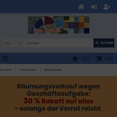
Alle
SUCHEN
(
0
)
(
0
)
Startseite
Mosaikfliesen
Goldmosaik
Räumungsverkauf wegen
Geschäftsaufgabe:
30 %
Rabatt auf alles
- solange der Vorrat reicht.