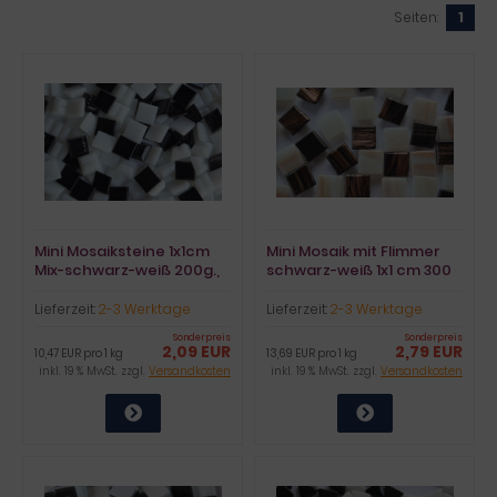
Seiten:
1
Mini Mosaiksteine 1x1cm
Mini Mosaik mit Flimmer
Mix-schwarz-weiß 200g.,
schwarz-weiß 1x1 cm 300
ca. 300 Stück
St.- ca.204g
Lieferzeit:
2-3 Werktage
Lieferzeit:
2-3 Werktage
Sonderpreis
Sonderpreis
2,09 EUR
2,79 EUR
10,47 EUR pro 1 kg
13,69 EUR pro 1 kg
inkl. 19 % MwSt. zzgl.
Versandkosten
inkl. 19 % MwSt. zzgl.
Versandkosten