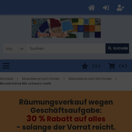
Alle
SUCHEN
(
0
)
(
0
)
Startseite
Mosaiksteine nach Farben
Mosaiksteine nach Mix Farben
Mosaiksteine Mix schwarz-weiß
Räumungsverkauf wegen
Geschäftsaufgabe:
30 %
Rabatt auf alles
- solange der Vorrat reicht.