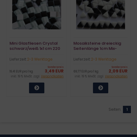
Mini Glasfliesen Crystal
Mosaiksteine dreieckig
schwarz/weiß 1x1 cm 220
Seitenlänge 1cm Mix-
St.- ca. 180g.
sch.weiß 30g ca.55 St
Lieferzeit:
2-3 Werktage
Lieferzeit:
2-3 Werktage
Sonderpreis
Sonderpreis
3,49 EUR
2,09 EUR
19,41 EUR pro 1 kg
69,77 EUR pro 1 kg
inkl. 19 % MwSt. zzgl.
Versandkosten
inkl. 19 % MwSt. zzgl.
Versandkosten
Seiten:
1