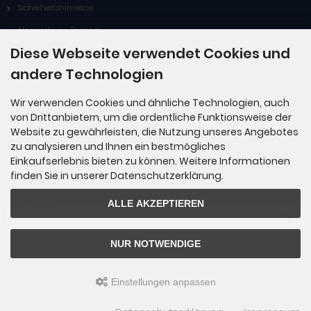
Sicherheitshinweise
Mosaiksteine-Rechner
Diese Webseite verwendet Cookies und
Service
andere Technologien
Fragen & Antworten
Hilfe zu Gutscheinen
Wir verwenden Cookies und ähnliche Technologien, auch
von Drittanbietern, um die ordentliche Funktionsweise der
Widerrufsformular
Website zu gewährleisten, die Nutzung unseres Angebotes
zu analysieren und Ihnen ein bestmögliches
Einkaufserlebnis bieten zu können. Weitere Informationen
Newsletter-Anmeldung
finden Sie in unserer Datenschutzerklärung.
E-Mail-Adresse:
ALLE AKZEPTIEREN
NUR NOTWENDIGE
Der Newsletter kann jederzeit hier oder in Ihrem Kundenkonto abbestellt werden.
Einstellungen anpassen
Bazare Masud © 2026 | Template © 2009-2026 by
mod
ified eCommerce Shopsoftware