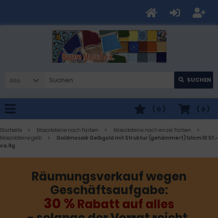
Alle
SUCHEN
(
0
)
(
0
)
Startseite
Mosaiksteine nach Farben
Mosaiksteine nach einzel. Farben
Mosaiksteine gelb
Goldmosaik Gelbgold mit Struktur (gehämmert) 1x1cm 10 St.-
ca.9g
Räumungsverkauf wegen
Geschäftsaufgabe:
30 %
Rabatt auf alles
- solange der Vorrat reicht.