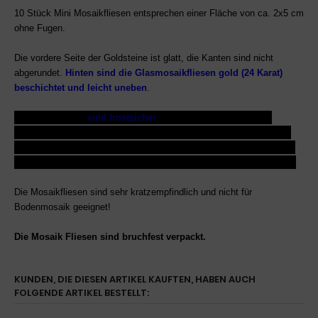
10 Stück Mini Mosaikfliesen entsprechen einer Fläche von ca. 2x5 cm
ohne Fugen.
Die vordere Seite der Goldsteine ist glatt, die Kanten sind nicht
abgerundet.
Hinten sind die Glasmosaikfliesen gold (24 Karat)
beschichtet und leicht uneben
.
Diese Goldsteine
sind frostsicher
, Wasseraufnahme=0%. Die
Einsatzmöglichkeiten sind vielfältig: Wände (auch in Badezimmern,
Küchen...,) Möbel, Mosaik Basteln und für 1001 Ideen........ Sie sind
säurefest und laugenbeständig...........ein vielseitiger Bastelbedarf....
Die Mosaikfliesen sind sehr kratzempfindlich und nicht für
Bodenmosaik geeignet!
Die Mosaik Fliesen sind bruchfest verpackt.
KUNDEN, DIE DIESEN ARTIKEL KAUFTEN, HABEN AUCH
FOLGENDE ARTIKEL BESTELLT: