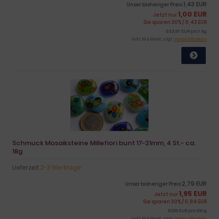
1,43 EUR
Unser bisheriger Preis
1,00 EUR
Jetzt nur
Sie sparen 30% / 0,43 EUR
333,67 EUR pro 1 kg
inkl. 19 % MwSt. zzgl.
Versandkosten
Schmuck Mosaiksteine Millefiori bunt 17-21mm, 4 St.- ca.
18g
Lieferzeit:
2-3 Werktage
2,79 EUR
Unser bisheriger Preis
1,95 EUR
Jetzt nur
Sie sparen 30% / 0,84 EUR
10,85 EUR pro 100 g
inkl. 19 % MwSt. zzgl.
Versandkosten