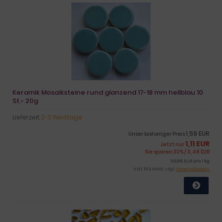
Keramik Mosaiksteine rund glanzend 17-18 mm hellblau 10
St.- 20g
Lieferzeit:
2-3 Werktage
1,59 EUR
Unser bisheriger Preis
1,11 EUR
Jetzt nur
Sie sparen 30% / 0,48 EUR
55,65 EUR pro 1 kg
inkl. 19 % MwSt. zzgl.
Versandkosten