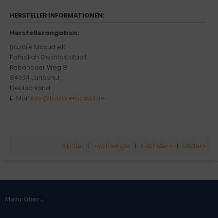
HERSTELLER INFORMATIONEN:
Herstellerangaben:
Bazare Masud e.K.
Fathollah Goshtasbifard
Rabenauer Weg 8
84034 Landshut
Deutschland
E-Mail:
info@bazaremasud.de
« Erster
|
« vorheriger
|
nächster »
|
Letzter »
Mehr über...