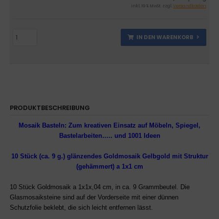
inkl. 19 % MwSt. zzgl.
Versandkosten
IN DEN WARENKORB
PRODUKTBESCHREIBUNG
Mosaik Basteln:
Zum kreativen Einsatz auf Möbeln, Spiegel,
Bastelarbeiten….. und 1001 Ideen
10 Stück
(ca. 9 g.)
glänzendes Goldmosaik
Gelbgold mit Struktur
(gehämmert) a 1x1 cm
10 Stück Goldmosaik a 1x1x,04 cm, in ca. 9 Grammbeutel.
Die
Glasmosaiksteine sind auf der Vorderseite mit einer dünnen
Schutzfolie beklebt, die sich leicht entfernen lässt.