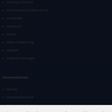
Zahlung & Versand
Privatsphäre und Datenschutz
Unsere AGB
Impressum
Kontakt
Widerrufsbelehrung
Lieferzeit
Cookie Einstellungen
Informationen
Sitemap
Sicherheitshinweise
Mosaiksteine-Rechner