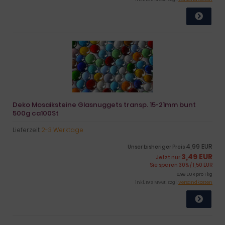
Deko Mosaiksteine Glasnuggets transp. 15-21mm bunt
500g ca100St
Lieferzeit:
2-3 Werktage
4,99 EUR
Unser bisheriger Preis
3,49 EUR
Jetzt nur
Sie sparen 30% / 1,50 EUR
6,99 EUR pro 1 kg
inkl. 19 % MwSt. zzgl.
Versandkosten