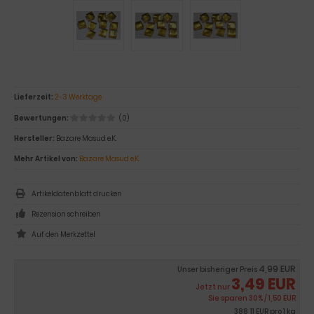
Lieferzeit:
2-3 Werktage
Bewertungen:
(0)
Hersteller:
Bazare Masud e.K.
Mehr Artikel von:
Bazare Masud e.K.
Artikeldatenblatt drucken
Rezension schreiben
4,99 EUR
Unser bisheriger Preis
3,49 EUR
Jetzt nur
Sie sparen 30% / 1,50 EUR
388,11 EUR pro 1 kg