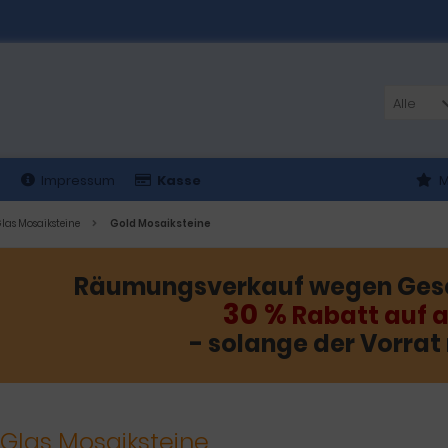
Alle
t
Impressum
Kasse
M
las Mosaiksteine
Gold Mosaiksteine
Räumungsverkauf wegen Ges
30 %
Rabatt auf a
- solange der Vorrat 
 Glas Mosaiksteine