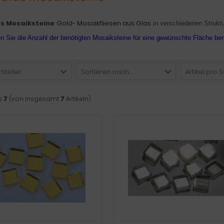
as Mosaiksteine
:
Gold- Mosaikfliesen aus Glas
in verschiedenen Struktu
n Sie die Anzahl der benötigten Mosaiksteine für eine gewünschte Fläche be
rsteller
Sortieren nach ...
Artikel pro S
s
7
(von insgesamt
7
Artikeln)