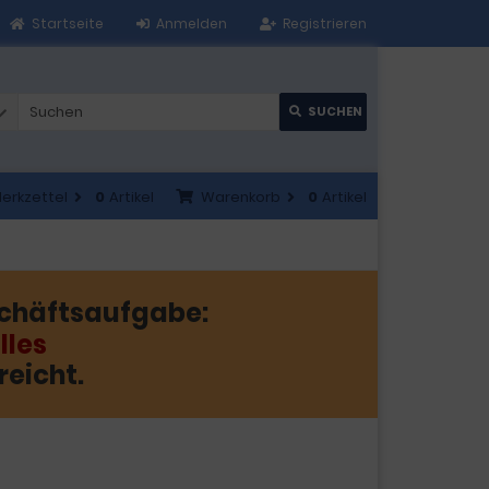
Startseite
Anmelden
Registrieren
SUCHEN
erkzettel
0
Artikel
Warenkorb
0
Artikel
chäftsaufgabe:
lles
reicht.