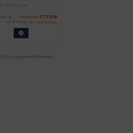
t:
2-3 Werktage
2,72 EUR
 pro 1 kg
Sonderpreis
inkl. 19 % MwSt. zzgl.
Versandkosten
s
7
(von insgesamt
7
Artikeln)