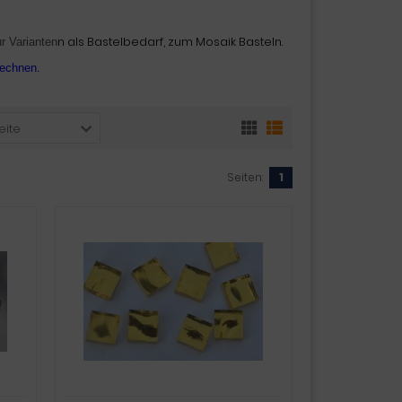
n als Bastelbedarf, zum Mosaik Basteln.
r Varianten
rechnen.
eite
Seiten:
1