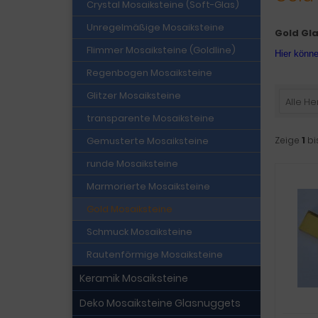
Crystal Mosaiksteine (Soft-Glas)
Unregelmäßige Mosaiksteine
Gold Gl
Flimmer Mosaiksteine (Goldline)
Hier könne
Regenbogen Mosaiksteine
Glitzer Mosaiksteine
Alle He
transparente Mosaiksteine
Gemusterte Mosaiksteine
Zeige
1
bi
runde Mosaiksteine
Marmorierte Mosaiksteine
Gold Mosaiksteine
Schmuck Mosaiksteine
Rautenförmige Mosaiksteine
Keramik Mosaiksteine
Deko Mosaiksteine Glasnuggets