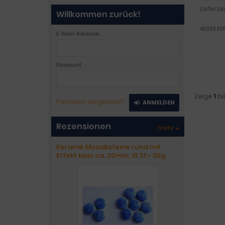
Lieferzei
Willkommen zurück!
453,83 EUR
E-Mail-Adresse:
Passwort:
Zeige
1
bi
Passwort vergessen?
ANMELDEN
Rezensionen
mehr
»
Keramik Mosaiksteine rund mit
Effekt blau ca. 20mm, 10 St.- 30g