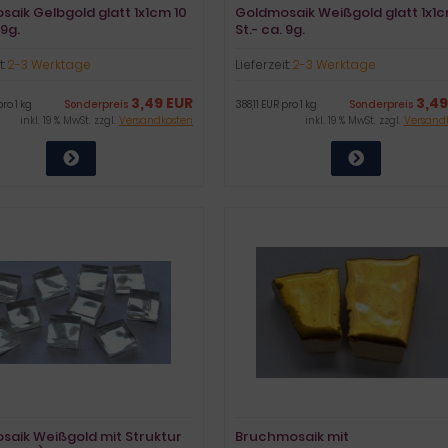
aik Gelbgold glatt 1x1cm 10
Goldmosaik Weißgold glatt 1x1c
 9g.
St.- ca. 9g.
t:
2-3 Werktage
Lieferzeit:
2-3 Werktage
3,49 EUR
3,49
pro 1 kg
Sonderpreis
388,11 EUR pro 1 kg
Sonderpreis
inkl. 19 % MwSt. zzgl.
Versandkosten
inkl. 19 % MwSt. zzgl.
Versand
saik Weißgold mit Struktur
Bruchmosaik mit