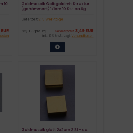
m 10
Goldmosaik Gelbgold mit Struktur
(gehämmert) 1x1cm 10 St.- ca.9g
Lieferzeit:
2-3 Werktage
 EUR
3,49 EUR
388,11 EUR pro 1 kg
Sonderpreis
kosten
inkl. 19 % MwSt. zzgl.
Versandkosten
Goldmosaik glatt 2x2cm 2 St.- ca.