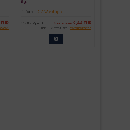
6g.
Lieferzeit:
2-3 Werktage
 EUR
2,44 EUR
407,18 EUR pro 1 kg
Sonderpreis
kosten
inkl. 19 % MwSt. zzgl.
Versandkosten