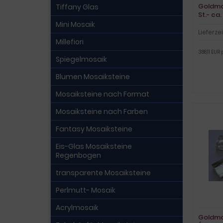
Goldmos
Tiffany Glas
St.- ca.
Mini Mosaik
Lieferzei
Millefiori
388,11 EUR 
Spiegelmosaik
Blumen Mosaiksteine
Mosaiksteine nach Format
Mosaiksteine nach Farben
Fantasy Mosaiksteine
Eis-Glas Mosaiksteine
Regenbogen
transparente Mosaiksteine
Perlmutt- Mosaik
Acrylmosaik
Goldmo