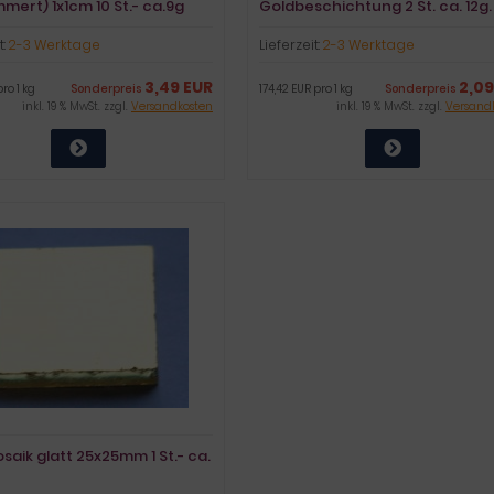
ert) 1x1cm 10 St.- ca.9g
Goldbeschichtung 2 St. ca. 12g.
t:
2-3 Werktage
Lieferzeit:
2-3 Werktage
3,49 EUR
2,09
pro 1 kg
Sonderpreis
174,42 EUR pro 1 kg
Sonderpreis
inkl. 19 % MwSt. zzgl.
Versandkosten
inkl. 19 % MwSt. zzgl.
Versand
aik glatt 25x25mm 1 St.- ca.