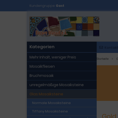
Kundengruppe:
Gast
Kategorien
Kontak
Mehr Inhalt, weniger Preis
Startseite
G
Mosaikfliesen
Bruchmosaik
unregelmäßige Mosaiksteine
Glas Mosaiksteine
Normale Mosaiksteine
Tiffany Mosaiksteine
Gold