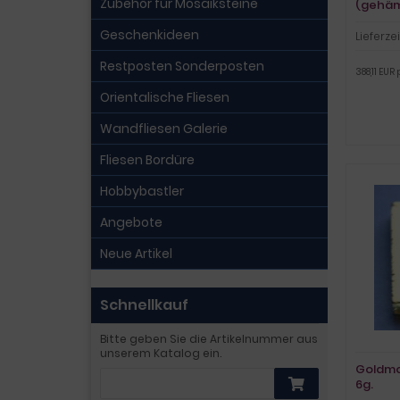
Zubehör für Mosaiksteine
(gehämm
Geschenkideen
Lieferzei
Restposten Sonderposten
388,11 EUR 
Orientalische Fliesen
Wandfliesen Galerie
Fliesen Bordüre
Hobbybastler
Angebote
Neue Artikel
Schnellkauf
Bitte geben Sie die Artikelnummer aus
unserem Katalog ein.
Goldmos
6g.