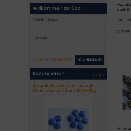
Mosaiks
Willkommen zurück!
weiß St
Lieferzei
E-Mail-Adresse:
22,26 EUR 
Passwort:
Passwort vergessen?
ANMELDEN
Rezensionen
mehr
»
Keramik Mosaiksteine rund mit
Effekt blau ca. 20mm, 10 St.- 30g
Millefi