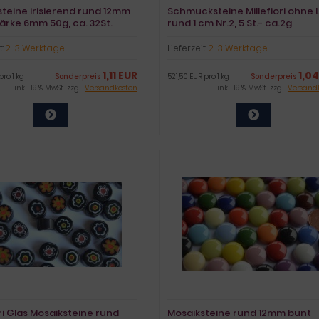
teine irisierend rund 12mm
Schmucksteine Millefiori ohne 
ärke 6mm 50g, ca. 32St.
rund 1 cm Nr.2, 5 St.- ca.2g
t:
2-3 Werktage
Lieferzeit:
2-3 Werktage
1,11 EUR
1,0
pro 1 kg
Sonderpreis
521,50 EUR pro 1 kg
Sonderpreis
inkl. 19 % MwSt. zzgl.
Versandkosten
inkl. 19 % MwSt. zzgl.
Versand
ori Glas Mosaiksteine rund
Mosaiksteine rund 12mm bunt