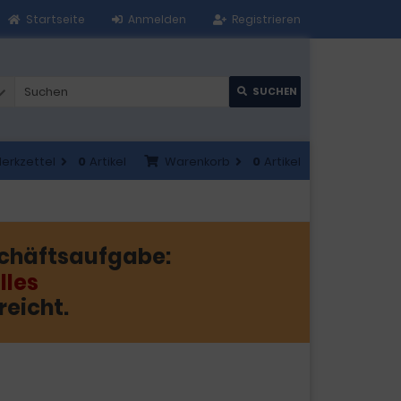
Startseite
Anmelden
Registrieren
SUCHEN
erkzettel
0
Artikel
Warenkorb
0
Artikel
chäftsaufgabe:
lles
reicht.