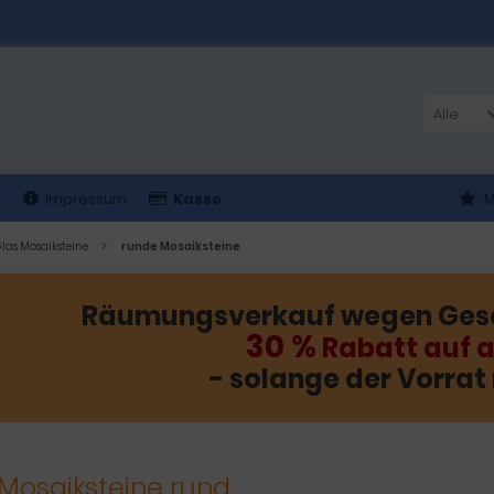
Alle
t
Impressum
Kasse
M
las Mosaiksteine
runde Mosaiksteine
Räumungsverkauf wegen Ges
30 %
Rabatt auf a
- solange der Vorrat 
 Mosaiksteine rund