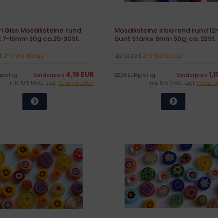
ori Glas Mosaiksteine rund
Mosaiksteine irisierend rund 1
 7-15mm 30g ca.25-30St.
bunt Stärke 6mm 50g, ca. 32St.
t:
2-3 Werktage
Lieferzeit:
2-3 Werktage
4,19 EUR
1,1
pro 1 kg
Sonderpreis
22,26 EUR pro 1 kg
Sonderpreis
inkl. 19 % MwSt. zzgl.
Versandkosten
inkl. 19 % MwSt. zzgl.
Versand