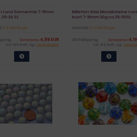
ori rund Sonnenmix 7-15mm
Millefiori Glas Mosaiksteine run
. 25-30 St.
bunt 7-15mm 30g ca.25-30St.
t:
2-3 Werktage
Lieferzeit:
2-3 Werktage
4,89 EUR
4,1
pro 1 kg
Sonderpreis
139,77 EUR pro 1 kg
Sonderpreis
inkl. 19 % MwSt. zzgl.
Versandkosten
inkl. 19 % MwSt. zzgl.
Versand