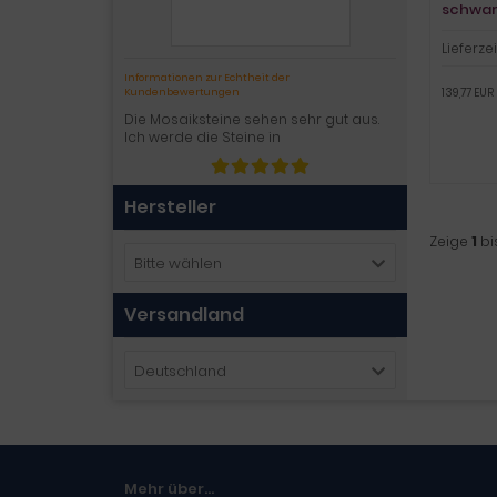
schwar
Lieferzei
Informationen zur Echtheit der
139,77 EUR 
Kundenbewertungen
Die Mosaiksteine sehen sehr gut aus.
Ich werde die Steine in
Hersteller
Zeige
1
bi
Bitte wählen
Versandland
Deutschland
Mehr über...