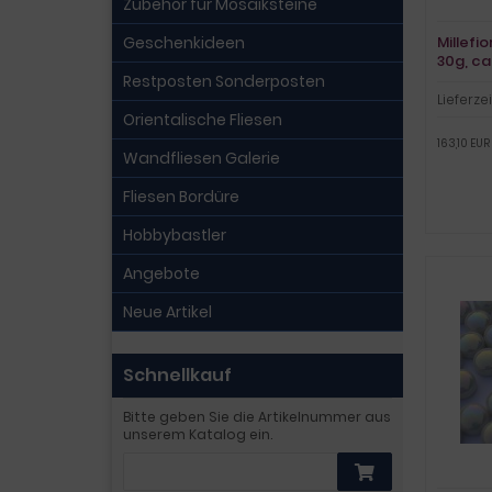
Zubehör für Mosaiksteine
Geschenkideen
Millefi
30g, ca
Restposten Sonderposten
Lieferzei
Orientalische Fliesen
163,10 EUR 
Wandfliesen Galerie
Fliesen Bordüre
Hobbybastler
Angebote
Neue Artikel
Schnellkauf
Bitte geben Sie die Artikelnummer aus
unserem Katalog ein.