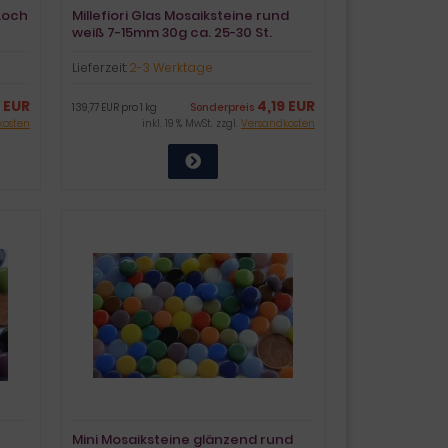
Loch
Millefiori Glas Mosaiksteine rund
weiß 7-15mm 30g ca. 25-30 St.
Lieferzeit:
2-3 Werktage
4 EUR
4,19 EUR
139,77 EUR pro 1 kg
Sonderpreis
kosten
inkl. 19 % MwSt. zzgl.
Versandkosten
Mini Mosaiksteine glänzend rund