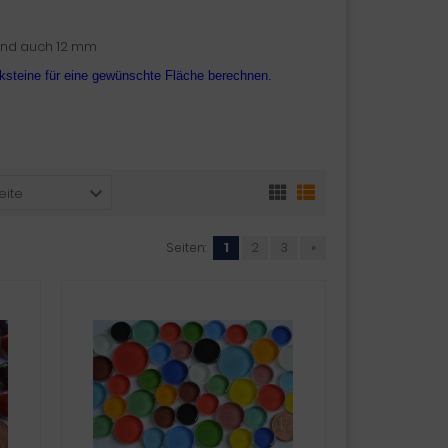
und auch 12 mm
iksteine für eine gewünschte Fläche berechnen.
eite
Seiten:
1
2
3
»