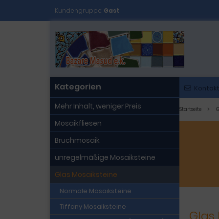
Kundengruppe:
Gast
Kategorien
Kontak
Mehr Inhalt, weniger Preis
Startseite
G
Mosaikfliesen
Bruchmosaik
unregelmäßige Mosaiksteine
Glas Mosaiksteine
Normale Mosaiksteine
Tiffany Mosaiksteine
Glas