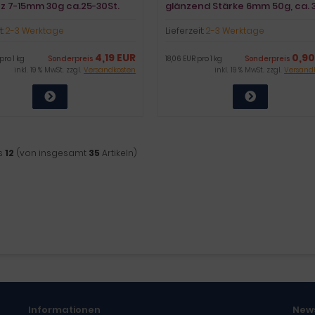
z 7-15mm 30g ca.25-30St.
glänzend Stärke 6mm 50g, ca. 3
t:
2-3 Werktage
Lieferzeit:
2-3 Werktage
4,19 EUR
0,90
pro 1 kg
Sonderpreis
18,06 EUR pro 1 kg
Sonderpreis
inkl. 19 % MwSt. zzgl.
Versandkosten
inkl. 19 % MwSt. zzgl.
Versand
s
12
(von insgesamt
35
Artikeln)
Informationen
New