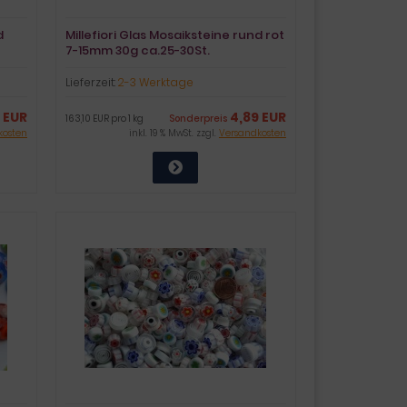
d
Millefiori Glas Mosaiksteine rund rot
7-15mm 30g ca.25-30St.
Lieferzeit:
2-3 Werktage
9 EUR
4,89 EUR
163,10 EUR pro 1 kg
Sonderpreis
kosten
inkl. 19 % MwSt. zzgl.
Versandkosten