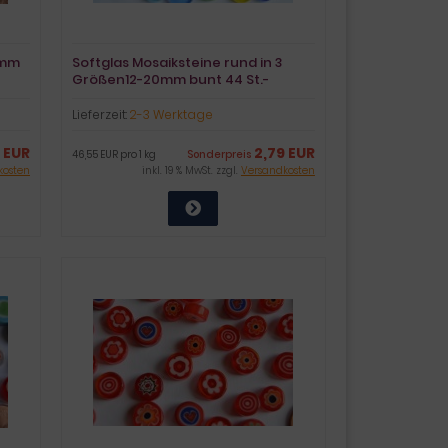
2mm
Softglas Mosaiksteine rund in 3
Größen12-20mm bunt 44 St.-
ca.60g
Lieferzeit:
2-3 Werktage
1 EUR
2,79 EUR
46,55 EUR pro 1 kg
Sonderpreis
kosten
inkl. 19 % MwSt. zzgl.
Versandkosten