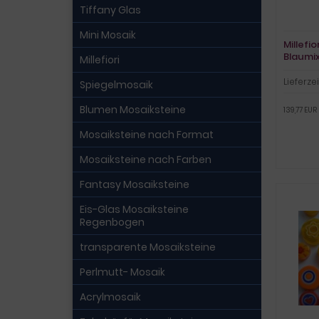
Tiffany Glas
Mini Mosaik
Millefi
Blaumix
Millefiori
Lieferzei
Spiegelmosaik
Blumen Mosaiksteine
139,77 EUR 
Mosaiksteine nach Format
Mosaiksteine nach Farben
Fantasy Mosaiksteine
Eis-Glas Mosaiksteine
Regenbogen
transparente Mosaiksteine
Perlmutt- Mosaik
Acrylmosaik