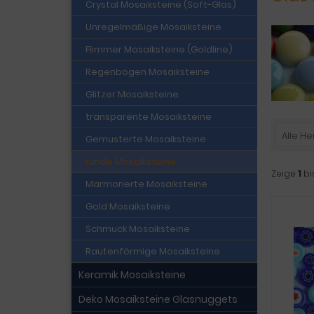
Crystal Mosaiksteine (Soft-Glas)
Unregelmäßige Mosaiksteine
Flimmer Mosaiksteine (Goldline)
Regenbogen Mosaiksteine
Glitzer Mosaiksteine
transparente Mosaiksteine
Alle He
Gemusterte Mosaiksteine
runde Mosaiksteine
Zeige
1
bi
Marmorierte Mosaiksteine
Gold Mosaiksteine
Schmuck Mosaiksteine
Rautenförmige Mosaiksteine
Keramik Mosaiksteine
Deko Mosaiksteine Glasnuggets