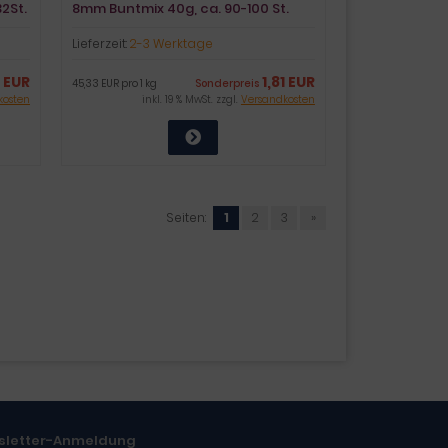
2St.
8mm Buntmix 40g, ca. 90-100 St.
Lieferzeit:
2-3 Werktage
 EUR
1,81 EUR
45,33 EUR pro 1 kg
Sonderpreis
kosten
inkl. 19 % MwSt. zzgl.
Versandkosten
Seiten:
1
2
3
»
sletter-Anmeldung