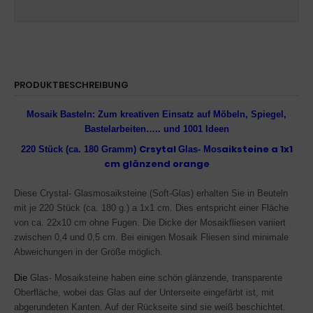
PRODUKTBESCHREIBUNG
Mosaik Basteln: Zum kreativen Einsatz auf Möbeln, Spiegel,
Bastelarbeiten….. und 1001 Ideen
Crsytal
aiksteine
a 1x1
220 Stück (ca. 180 Gramm
)
Glas- Mos
cm glänzend orange
Diese Crystal- Glasmosaiksteine (Soft-Glas) erhalten Sie in Beuteln
mit je
220 Stück (
ca. 180 g.) a 1x1 cm. Dies
entspricht einer Fläche
von ca. 22x10 cm ohne Fugen. Die Dicke der Mosaikfliesen variiert
zwischen 0,4 und 0,5 cm. Bei einigen Mosaik Fliesen sind minimale
Abweichungen in der Größe möglich.
Die
Glas- Mosaiksteine haben eine schön glänzende, transparente
Oberfläche, wobei das Glas auf der Unterseite eingefärbt ist, mit
abgerundeten Kanten. Auf der Rückseite sind sie weiß beschichtet.