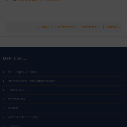
« Erster
|
« vorheriger
|
nächster »
|
Letzter »
Mehr über...
Zahlung & Versand
Privatsphäre und Datenschutz
Unsere AGB
Impressum
Kontakt
Widerrufsbelehrung
Lieferzeit