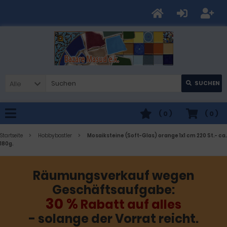
Alle
SUCHEN
(
0
)
(
0
)
Startseite
Hobbybastler
Mosaiksteine (Soft-Glas) orange 1x1 cm 220 St.- ca.
180g.
Räumungsverkauf wegen
Geschäftsaufgabe:
30 %
Rabatt auf alles
- solange der Vorrat reicht.