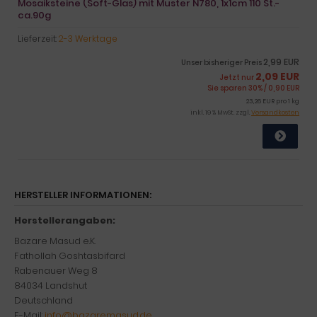
Mosaiksteine (Soft-Glas) mit Muster N780, 1x1cm 110 St.-
ca.90g
Lieferzeit:
2-3 Werktage
2,99 EUR
Unser bisheriger Preis
2,09 EUR
Jetzt nur
Sie sparen 30% / 0,90 EUR
23,26 EUR pro 1 kg
inkl. 19 % MwSt. zzgl.
Versandkosten
HERSTELLER INFORMATIONEN:
Herstellerangaben:
Bazare Masud e.K.
Fathollah Goshtasbifard
Rabenauer Weg 8
84034 Landshut
Deutschland
E-Mail:
info@bazaremasud.de