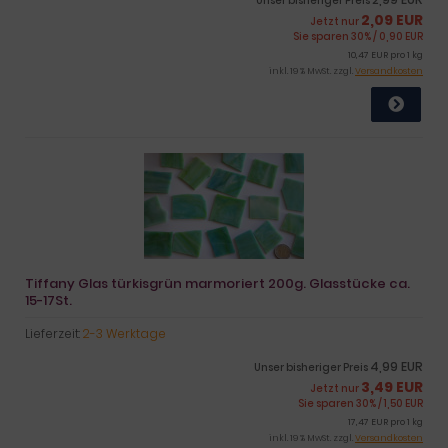
Unser bisheriger Preis
2,09 EUR
Jetzt nur
Sie sparen 30% / 0,90 EUR
10,47 EUR pro 1 kg
inkl. 19 % MwSt. zzgl.
Versandkosten
Tiffany Glas türkisgrün marmoriert 200g. Glasstücke ca.
15-17St.
Lieferzeit:
2-3 Werktage
4,99 EUR
Unser bisheriger Preis
3,49 EUR
Jetzt nur
Sie sparen 30% / 1,50 EUR
17,47 EUR pro 1 kg
inkl. 19 % MwSt. zzgl.
Versandkosten