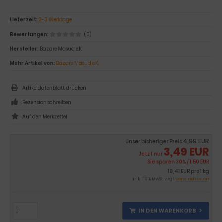
Lieferzeit:
2-3 Werktage
Bewertungen:
(0)
Hersteller:
Bazare Masud e.K.
Mehr Artikel von:
Bazare Masud e.K.
Artikeldatenblatt drucken
Rezension schreiben
4,99 EUR
Unser bisheriger Preis
3,49 EUR
Jetzt nur
Sie sparen 30% / 1,50 EUR
19,41 EUR pro 1 kg
inkl. 19 % MwSt. zzgl.
Versandkosten
IN DEN WARENKORB