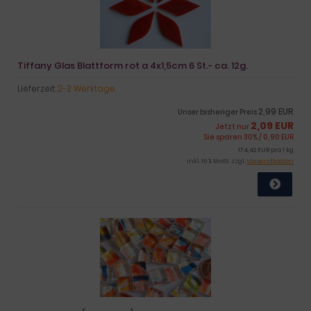
Tiffany Glas Blattform rot a 4x1,5cm 6 St.- ca. 12g.
Lieferzeit:
2-3 Werktage
2,99 EUR
Unser bisheriger Preis
2,09 EUR
Jetzt nur
Sie sparen 30% / 0,90 EUR
174,42 EUR pro 1 kg
inkl. 19 % MwSt. zzgl.
Versandkosten