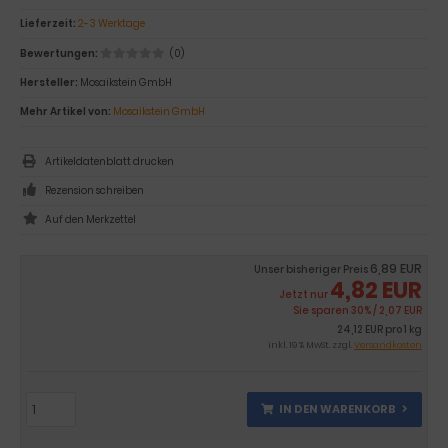
Lieferzeit:
2-3 Werktage
Bewertungen:
(0)
Hersteller:
Mosaikstein GmbH
Mehr Artikel von:
Mosaikstein GmbH
Artikeldatenblatt drucken
Rezension schreiben
6,89 EUR
Unser bisheriger Preis
4,82 EUR
Jetzt nur
Sie sparen 30% / 2,07 EUR
24,12 EUR pro 1 kg
inkl. 19 % MwSt. zzgl.
Versandkosten
IN DEN WARENKORB