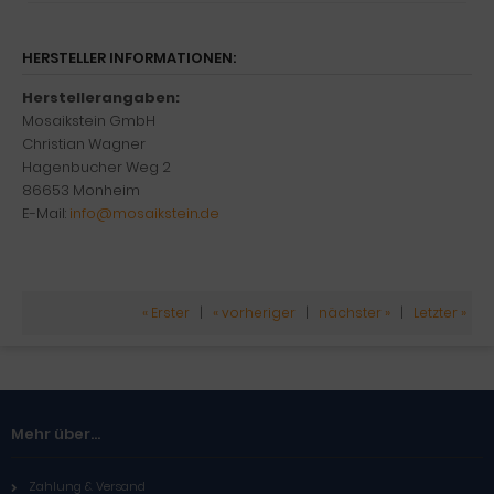
HERSTELLER INFORMATIONEN:
Herstellerangaben:
Mosaikstein GmbH
Christian Wagner
Hagenbucher Weg 2
86653 Monheim
E-Mail:
info@mosaikstein.de
« Erster
|
« vorheriger
|
nächster »
|
Letzter »
Mehr über...
Zahlung & Versand