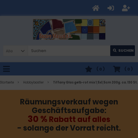
Alle
SUCHEN
(
0
)
(
0
)
Startseite
Hobbybastler
Tiffany Glas gelb-rot mix 1,5x1,5cm 200g. ca. 130 St.
Räumungsverkauf wegen
Geschäftsaufgabe:
30 %
Rabatt auf alles
- solange der Vorrat reicht.