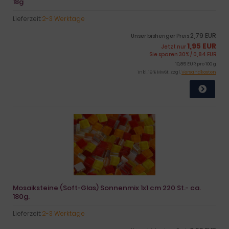
18g
Lieferzeit:
2-3 Werktage
2,79 EUR
Unser bisheriger Preis
1,95 EUR
Jetzt nur
Sie sparen 30% / 0,84 EUR
10,85 EUR pro 100 g
inkl. 19 % MwSt. zzgl.
Versandkosten
Mosaiksteine (Soft-Glas) Sonnenmix 1x1 cm 220 St.- ca.
180g.
Lieferzeit:
2-3 Werktage