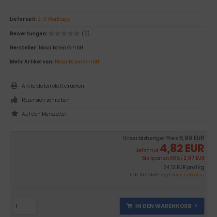
Lieferzeit:
2-3 Werktage
Bewertungen:
(0)
Hersteller:
Mosaikstein GmbH
Mehr Artikel von:
Mosaikstein GmbH
Artikeldatenblatt drucken
Rezension schreiben
6,89 EUR
Unser bisheriger Preis
4,82 EUR
Jetzt nur
Sie sparen 30% / 2,07 EUR
24,12 EUR pro 1 kg
inkl. 19 % MwSt. zzgl.
Versandkosten
IN DEN WARENKORB