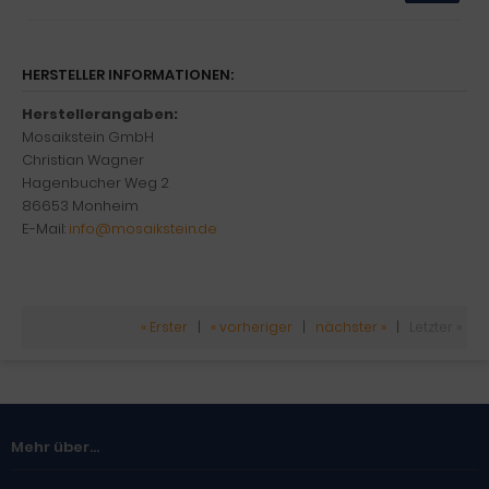
HERSTELLER INFORMATIONEN:
Herstellerangaben:
Mosaikstein GmbH
Christian Wagner
Hagenbucher Weg 2
86653 Monheim
E-Mail:
info@mosaikstein.de
« Erster
|
« vorheriger
|
nächster »
|
Letzter »
Mehr über...