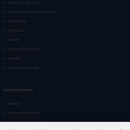
Zahlung & Versand
Privatsphäre und Datenschutz
Unsere AGB
Impressum
Kontakt
Widerrufsbelehrung
Lieferzeit
Cookie Einstellungen
Informationen
Sitemap
Sicherheitshinweise
Mosaiksteine-Rechner