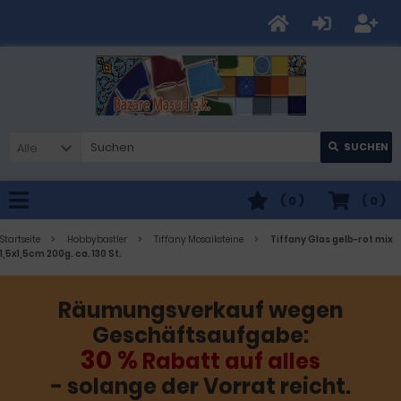
Alle
SUCHEN
(
0
)
(
0
)
Startseite
Hobbybastler
Tiffany Mosaiksteine
Tiffany Glas gelb-rot mix
1,5x1,5cm 200g. ca. 130 St.
Räumungsverkauf wegen
Geschäftsaufgabe:
30 %
Rabatt auf alles
- solange der Vorrat reicht.